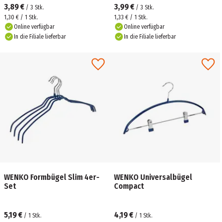
3,89 €
3,99 €
/
3
Stk.
/
3
Stk.
1,30 € / 1 Stk.
1,33 € / 1 Stk.
Online verfügbar
Online verfügbar
In die Filiale lieferbar
In die Filiale lieferbar
WENKO Formbügel Slim 4er-
WENKO Universalbügel
Set
Compact
5,19 €
4,19 €
/
1
Stk.
/
1
Stk.