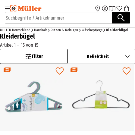
Zur Navigation
Zum Hauptinhalt
springen
springen
Suchbegriffe / Artikelnummer
MÜLLER Deutschland
Haushalt
Putzen & Reinigen
Wäschepflege
Kleiderbügel
Kleiderbügel
Artikel 1 – 15 von 15
Filter
Beliebtheit