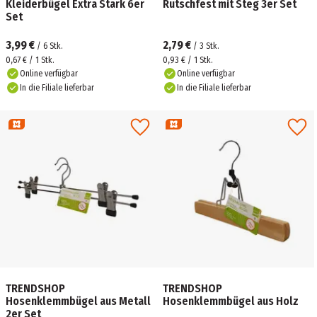
Kleiderbügel Extra Stark 6er
Rutschfest mit Steg 3er Set
Set
3,99 €
2,79 €
/
6
Stk.
/
3
Stk.
0,67 € / 1 Stk.
0,93 € / 1 Stk.
Online verfügbar
Online verfügbar
In die Filiale lieferbar
In die Filiale lieferbar
TRENDSHOP
TRENDSHOP
Hosenklemmbügel aus Metall
Hosenklemmbügel aus Holz
2er Set