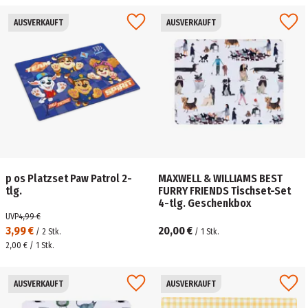
AUSVERKAUFT
AUSVERKAUFT
p os Platzset Paw Patrol 2-
MAXWELL & WILLIAMS BEST
tlg.
FURRY FRIENDS Tischset-Set
4-tlg. Geschenkbox
UVP
4,99 €
3,99 €
20,00 €
/
2
Stk.
/
1
Stk.
2,00 € / 1 Stk.
AUSVERKAUFT
AUSVERKAUFT