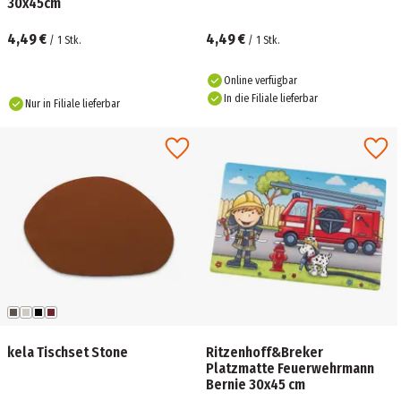
30x45cm
4,49 €
4,49 €
/
1
Stk.
/
1
Stk.
Online verfügbar
In die Filiale lieferbar
Nur in Filiale lieferbar
kela Tischset Stone
Ritzenhoff&Breker
Platzmatte Feuerwehrmann
Bernie 30x45 cm