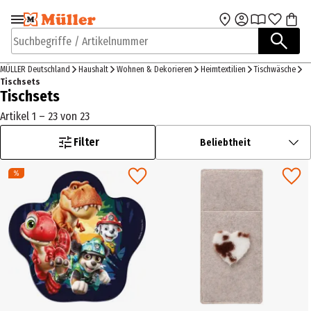
Zur Navigation
Zum Hauptinhalt
springen
springen
Suchbegriffe / Artikelnummer
MÜLLER Deutschland
Haushalt
Wohnen & Dekorieren
Heimtextilien
Tischwäsche
Tischsets
Tischsets
Artikel 1 – 23 von 23
Filter
Beliebtheit