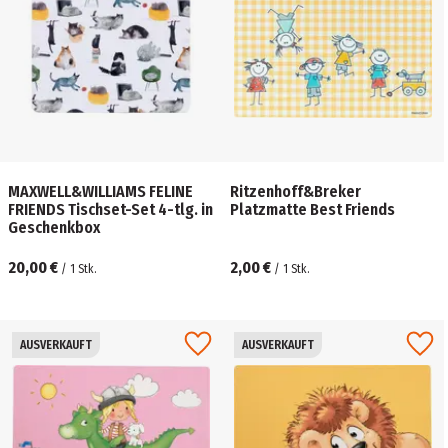
MAXWELL&WILLIAMS FELINE
Ritzenhoff&Breker
FRIENDS Tischset-Set 4-tlg. in
Platzmatte Best Friends
Geschenkbox
20,00 €
2,00 €
/
1
Stk.
/
1
Stk.
AUSVERKAUFT
AUSVERKAUFT