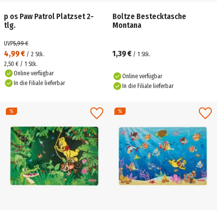
p os Paw Patrol Platzset 2-
Boltze Bestecktasche
tlg.
Montana
UVP
5,99 €
4,99 €
1,39 €
/
2
Stk.
/
1
Stk.
2,50 € / 1 Stk.
Online verfügbar
Online verfügbar
In die Filiale lieferbar
In die Filiale lieferbar