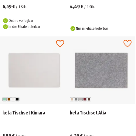
6,59 €
4,49 €
/
1
Stk.
/
1
Stk.
Online verfügbar
In die Filiale lieferbar
Nur in Filiale lieferbar
kela Tischset Kimara
kela Tischset Alia
5,59 €
4,29 €