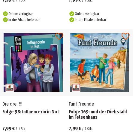
/
1
Stk.
/
1
Stk.
Online verfügbar
Online verfügbar
In die Filiale lieferbar
In die Filiale lieferbar
Die drei !!!
Fünf Freunde
Folge 98: Influencerin in Not
Folge 169: und der Diebstahl
im Felsenhaus
7,99 €
7,99 €
/
1
Stk.
/
1
Stk.