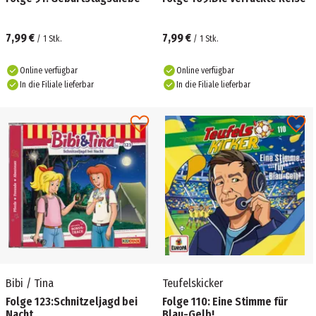
7,99 €
7,99 €
/
1
Stk.
/
1
Stk.
Online verfügbar
Online verfügbar
In die Filiale lieferbar
In die Filiale lieferbar
Bibi / Tina
Teufelskicker
Folge 123:Schnitzeljagd bei
Folge 110: Eine Stimme für
Nacht
Blau-Gelb!