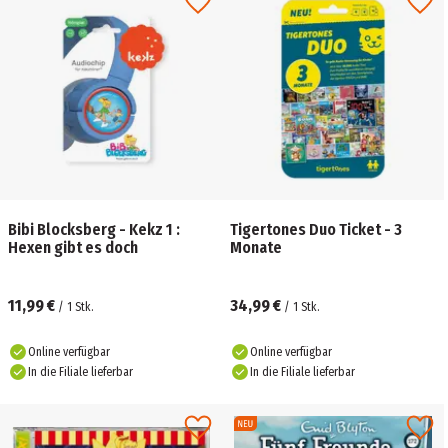
Bibi Blocksberg - Kekz 1 :
Tigertones Duo Ticket - 3
Hexen gibt es doch
Monate
11,99 €
34,99 €
/
1
Stk.
/
1
Stk.
Online verfügbar
Online verfügbar
In die Filiale lieferbar
In die Filiale lieferbar