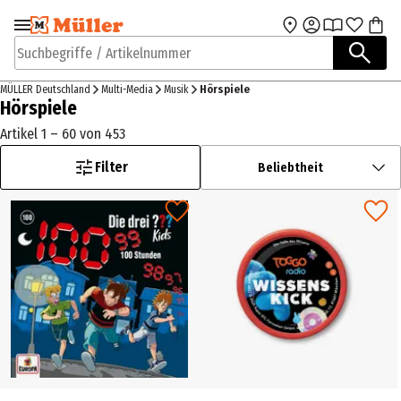
Zur Navigation
Zum Hauptinhalt
springen
springen
Suchbegriffe / Artikelnummer
MÜLLER Deutschland
Multi-Media
Musik
Hörspiele
Hörspiele
Artikel 1 – 60 von 453
Filter
Beliebtheit