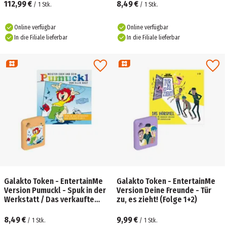
112,99 €
8,49 €
/
1
Stk.
/
1
Stk.
Online verfügbar
Online verfügbar
In die Filiale lieferbar
In die Filiale lieferbar
Galakto Token - EntertainMe
Galakto Token - EntertainMe
Version Pumuckl - Spuk in der
Version Deine Freunde - Tür
Werkstatt / Das verkaufte
zu, es zieht! (Folge 1+2)
Bett
8,49 €
9,99 €
/
1
Stk.
/
1
Stk.