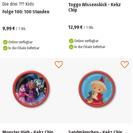
Die drei ??? Kids
Toggo Wissenskick - Kekz
Chip
Folge 100: 100 Stunden
12,99 €
9,99 €
/
1
Stk.
/
1
Stk.
Online verfügbar
Online verfügbar
In die Filiale lieferbar
In die Filiale lieferbar
Monster High - Kekz Chip
Sandmännchen - Kekz Chip