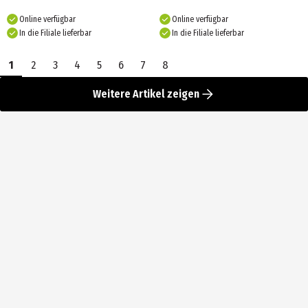
Online verfügbar
Online verfügbar
In die Filiale lieferbar
In die Filiale lieferbar
1
2
3
4
5
6
7
8
Weitere Artikel zeigen