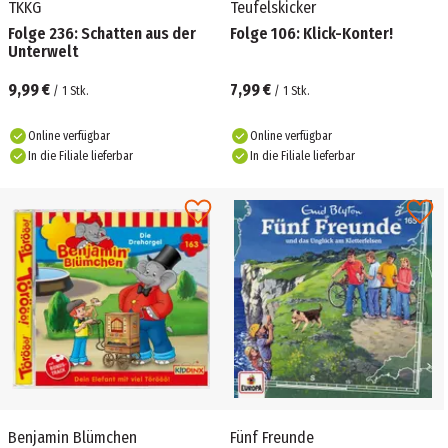
TKKG
Teufelskicker
Folge 236: Schatten aus der
Folge 106: Klick-Konter!
Unterwelt
9,99 €
7,99 €
/
1
Stk.
/
1
Stk.
Online verfügbar
Online verfügbar
In die Filiale lieferbar
In die Filiale lieferbar
Benjamin Blümchen
Fünf Freunde