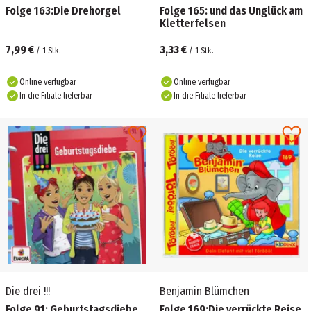
Folge 163:Die Drehorgel
Folge 165: und das Unglück am
Kletterfelsen
7,99 €
3,33 €
/
1
Stk.
/
1
Stk.
Online verfügbar
Online verfügbar
In die Filiale lieferbar
In die Filiale lieferbar
Die drei !!!
Benjamin Blümchen
Folge 91: Geburtstagsdiebe
Folge 169:Die verrückte Reise