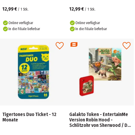
12,99 €
12,99 €
/
1
Stk.
/
1
Stk.
Online verfügbar
Online verfügbar
In die Filiale lieferbar
In die Filiale lieferbar
Tigertones Duo Ticket - 12
Galakto Token - EntertainMe
Monate
Version Robin Hood -
Schlitzohr von Sherwood / Die
Bedrohung (Teil 1+2)