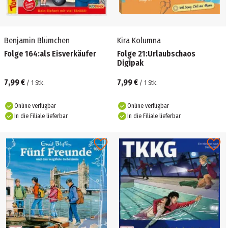
Benjamin Blümchen
Kira Kolumna
Folge 164:als Eisverkäufer
Folge 21:Urlaubschaos
Digipak
7,99 €
7,99 €
/
1
Stk.
/
1
Stk.
Online verfügbar
Online verfügbar
In die Filiale lieferbar
In die Filiale lieferbar