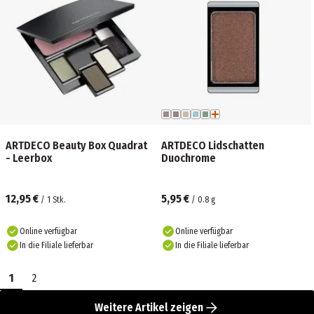
ARTDECO Beauty Box Quadrat
ARTDECO Lidschatten
- Leerbox
Duochrome
12,95 €
5,95 €
/
1
Stk.
/
0.8
g
Online verfügbar
Online verfügbar
In die Filiale lieferbar
In die Filiale lieferbar
1
2
Weitere Artikel zeigen