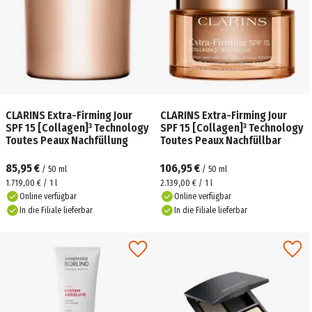
CLARINS Extra-Firming Jour
CLARINS Extra-Firming Jour
SPF 15 [Collagen]³ Technology
SPF 15 [Collagen]³ Technology
Toutes Peaux Nachfüllung
Toutes Peaux Nachfüllbar
85,95 €
106,95 €
/
50
ml
/
50
ml
1.719,00 € / 1 l
2.139,00 € / 1 l
Online verfügbar
Online verfügbar
In die Filiale lieferbar
In die Filiale lieferbar