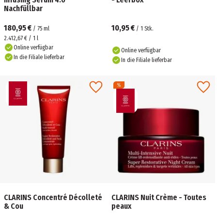
Nachfüllbar
180,95 €
10,95 €
/
75
ml
/
1
Stk.
2.412,67 € / 1 l
Online verfügbar
Online verfügbar
In die Filiale lieferbar
In die Filiale lieferbar
CLARINS Concentré Décolleté
CLARINS Nuit Crème - Toutes
& Cou
peaux