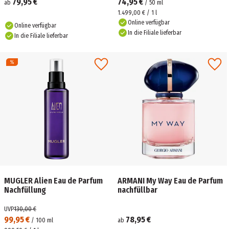
79,95 €
74,95 €
ab
/
50
ml
1.499,00 € / 1 l
Online verfügbar
Online verfügbar
In die Filiale lieferbar
In die Filiale lieferbar
MUGLER Alien Eau de Parfum
ARMANI My Way Eau de Parfum
Nachfüllung
nachfüllbar
UVP
130,00 €
99,95 €
78,95 €
/
100
ml
ab