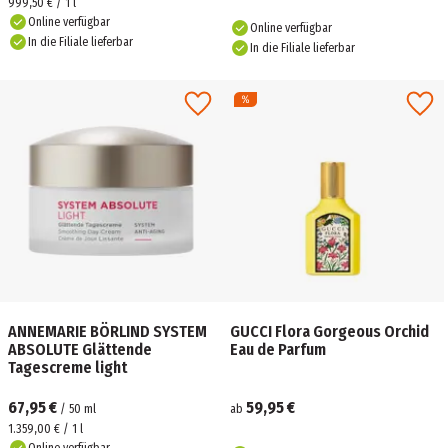
999,50 € / 1 l
Online verfügbar
Online verfügbar
In die Filiale lieferbar
In die Filiale lieferbar
ANNEMARIE BÖRLIND SYSTEM
GUCCI Flora Gorgeous Orchid
ABSOLUTE Glättende
Eau de Parfum
Tagescreme light
67,95 €
59,95 €
/
50
ml
ab
1.359,00 € / 1 l