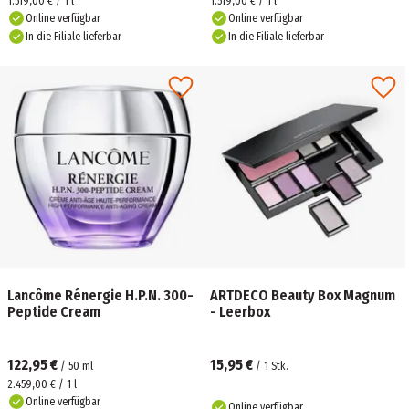
1.519,00 € / 1 l
1.519,00 € / 1 l
Online verfügbar
Online verfügbar
In die Filiale lieferbar
In die Filiale lieferbar
Lancôme Rénergie H.P.N. 300-
ARTDECO Beauty Box Magnum
Peptide Cream
- Leerbox
122,95 €
15,95 €
/
50
ml
/
1
Stk.
2.459,00 € / 1 l
Online verfügbar
Online verfügbar