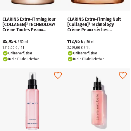
CLARINS Extra-Firming Jour
CLARINS Extra-Firming Nuit
[COLLAGEN]³ TECHNOLOGY
[Collagen]³ Technology
Crème Toutes Peaux
Crème Peaux sèches
Nachfüllung
Nachfüllbar
85,95 €
112,95 €
/
50
ml
/
50
ml
1.719,00 € / 1 l
2.259,00 € / 1 l
Online verfügbar
Online verfügbar
In die Filiale lieferbar
In die Filiale lieferbar