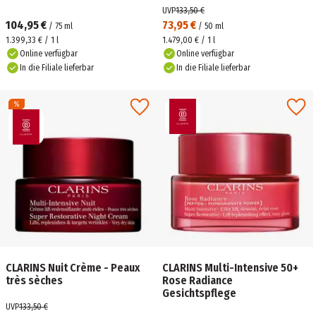
UVP
133,50 €
104,95 €
73,95 €
/
75
ml
/
50
ml
1.399,33 € / 1 l
1.479,00 € / 1 l
Online verfügbar
Online verfügbar
In die Filiale lieferbar
In die Filiale lieferbar
CLARINS Nuit Crème - Peaux
CLARINS Multi-Intensive 50+
très sèches
Rose Radiance
Gesichtspflege
UVP
133,50 €