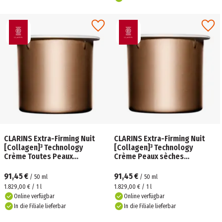
CLARINS Extra-Firming Nuit
CLARINS Extra-Firming Nuit
[Collagen]³ Technology
[Collagen]³ Technology
Crème Toutes Peaux
Crème Peaux sèches
Nachfüllung
Nachfüllbar
91,45 €
91,45 €
/
50
ml
/
50
ml
1.829,00 € / 1 l
1.829,00 € / 1 l
Online verfügbar
Online verfügbar
In die Filiale lieferbar
In die Filiale lieferbar