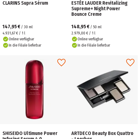
CLARINS Supra Sérum
ESTÉE LAUDER Revitalizing
Supreme+ Night Power
Bounce Creme
147,95 €
148,95 €
/
30
ml
/
50
ml
4.931,67 € / 1 l
2.979,00 € / 1 l
Online verfügbar
Online verfügbar
In die Filiale lieferbar
In die Filiale lieferbar
SHISEIDO Ultimune Power
ARTDECO Beauty Box Quattro
Infusing Serum 4.0
- Leerbox