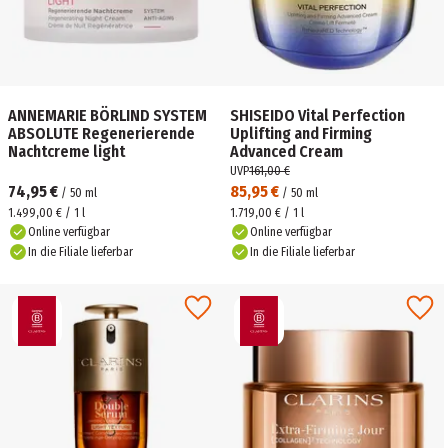
ANNEMARIE BÖRLIND SYSTEM
SHISEIDO Vital Perfection
ABSOLUTE Regenerierende
Uplifting and Firming
Nachtcreme light
Advanced Cream
UVP
161,00 €
74,95 €
85,95 €
/
50
ml
/
50
ml
1.499,00 € / 1 l
1.719,00 € / 1 l
Online verfügbar
Online verfügbar
In die Filiale lieferbar
In die Filiale lieferbar