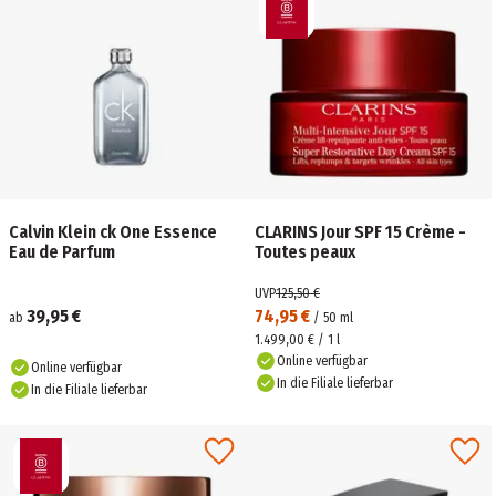
Calvin Klein ck One Essence
CLARINS Jour SPF 15 Crème -
Eau de Parfum
Toutes peaux
UVP
125,50 €
39,95 €
74,95 €
ab
/
50
ml
1.499,00 € / 1 l
Online verfügbar
Online verfügbar
In die Filiale lieferbar
In die Filiale lieferbar