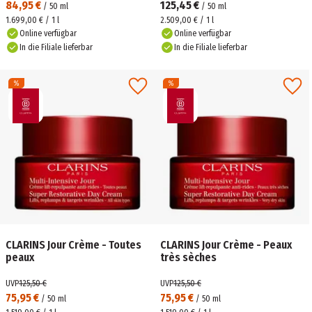
84,95 €
125,45 €
/
50
ml
/
50
ml
1.699,00 € / 1 l
2.509,00 € / 1 l
Online verfügbar
Online verfügbar
In die Filiale lieferbar
In die Filiale lieferbar
CLARINS Jour Crème - Toutes
CLARINS Jour Crème - Peaux
peaux
très sèches
UVP
125,50 €
UVP
125,50 €
75,95 €
75,95 €
/
50
ml
/
50
ml