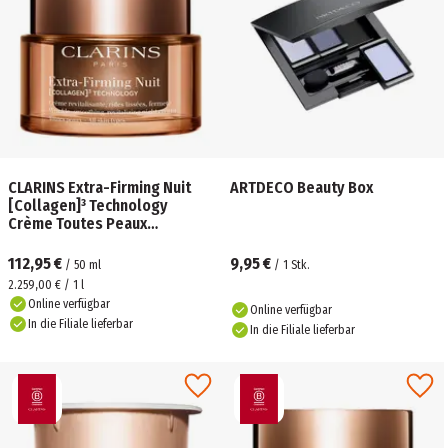
CLARINS Extra-Firming Nuit
ARTDECO Beauty Box
[Collagen]³ Technology
Crème Toutes Peaux
Nachfüllbar
112,95 €
9,95 €
/
50
ml
/
1
Stk.
2.259,00 € / 1 l
Online verfügbar
Online verfügbar
In die Filiale lieferbar
In die Filiale lieferbar