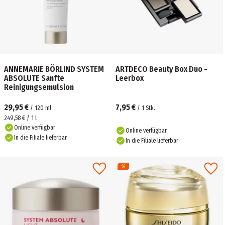
ANNEMARIE BÖRLIND SYSTEM
ARTDECO Beauty Box Duo -
ABSOLUTE Sanfte
Leerbox
Reinigungsemulsion
29,95 €
7,95 €
/
120
ml
/
1
Stk.
249,58 € / 1 l
Online verfügbar
Online verfügbar
In die Filiale lieferbar
In die Filiale lieferbar