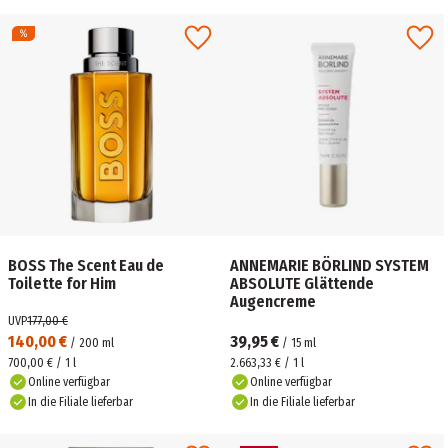
BOSS The Scent Eau de
ANNEMARIE BÖRLIND SYSTEM
Toilette for Him
ABSOLUTE Glättende
Augencreme
UVP
177,00 €
140,00 €
39,95 €
/
200
ml
/
15
ml
700,00 € / 1 l
2.663,33 € / 1 l
Online verfügbar
Online verfügbar
In die Filiale lieferbar
In die Filiale lieferbar