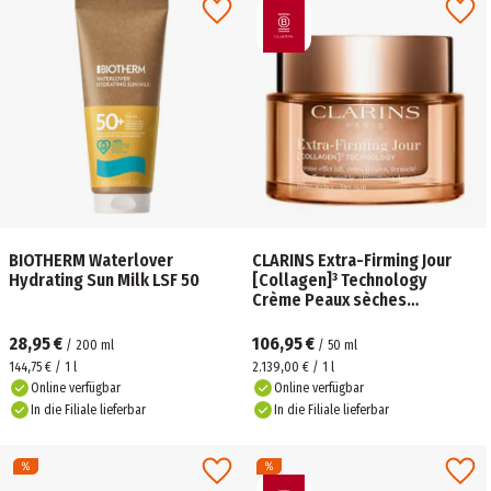
BIOTHERM Waterlover
CLARINS Extra-Firming Jour
Hydrating Sun Milk LSF 50
[Collagen]³ Technology
Crème Peaux sèches
Nachfüllbar
28,95 €
106,95 €
/
200
ml
/
50
ml
144,75 € / 1 l
2.139,00 € / 1 l
Online verfügbar
Online verfügbar
In die Filiale lieferbar
In die Filiale lieferbar