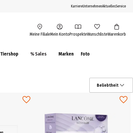
Karriere
Unternehmen
Aktuelles
Service
Meine Filiale
Mein Konto
Prospekte
Wunschliste
Warenkorb
Tiershop
% Sales
Marken
Foto
Beliebtheit