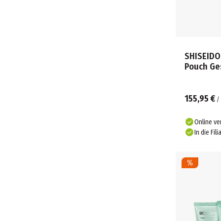
SHISEIDO 
Pouch G
155,95 €
/
Online ve
In die Fili