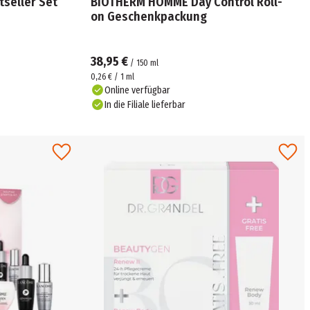
seller Set
BIOTHERM HOMME Day Control Roll-
on Geschenkpackung
38,95 €
/
150
ml
0,26 € / 1 ml
Online verfügbar
In die Filiale lieferbar