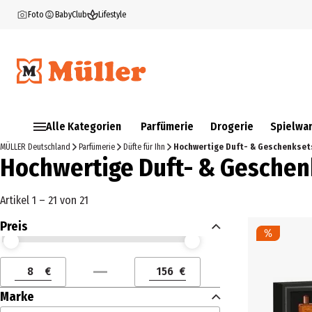
Foto
BabyClub
Lifestyle
Alle Kategorien
Parfümerie
Drogerie
Spielwa
MÜLLER Deutschland
Parfümerie
Düfte für Ihn
Hochwertige Duft- & Geschenksets
Hochwertige Duft- & Geschen
Artikel 1 – 21 von 21
Preis
Preis (€) ab
Preis (€) bis
€
€
Preis (€) ab
Preis (€) bis
Marke