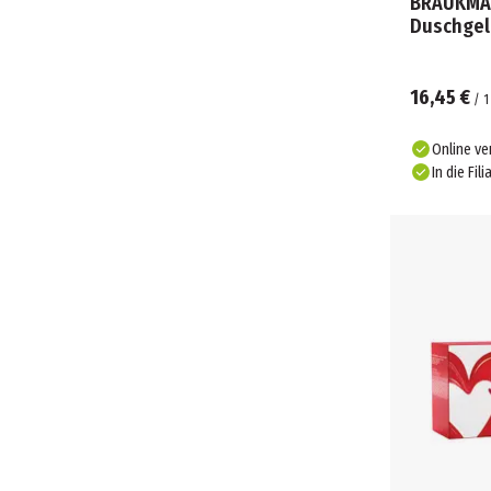
BRAUKMAN
Duschgel
16,45 €
/
1
Online ve
In die Fili