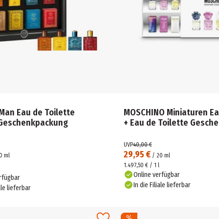
Man Eau de Toilette
MOSCHINO Miniaturen Ea
 Geschenkpackung
+ Eau de Toilette Gesch
UVP
40,00 €
29,95 €
0
ml
/
20
ml
1.497,50 € / 1 l
Online verfügbar
rfügbar
In die Filiale lieferbar
ale lieferbar