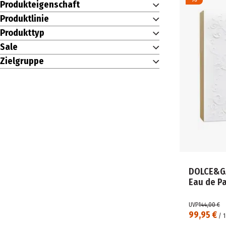
Produkteigenschaft
Produktlinie
Produkttyp
Sale
Zielgruppe
DOLCE&G
Eau de P
UVP
144,00 €
99,95 €
/
1