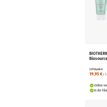
BIOTHERM
Biosourc
UVP
25,00 €
19,95 €
/
1
Online ve
In die Fili