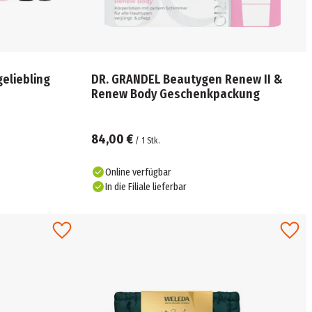
eliebling
DR. GRANDEL Beautygen Renew II &
Renew Body Geschenkpackung
84,00 €
/
1
Stk.
Online verfügbar
In die Filiale lieferbar