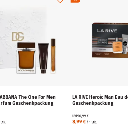
ABBANA The One For Men
LA RIVE Heroic Man Eau d
arfum Geschenkpackung
Geschenkpackung
UVP
10,99 €
8,99 €
Stk.
/
1
Stk.