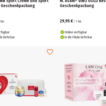
N Sport Creme und Sport
M. Asam® VINO GOLD Best
 Geschenkpackung
Geschenkpackung
29,95 €
Stk.
/
1
Stk.
rfügbar
Online verfügbar
ale lieferbar
In die Filiale lieferbar