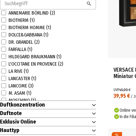
ANNEMARIE BÖRLIND (2)
BIOTHERM (1)
BIOTHERM HOMME (1)
DOLCE&GABBANA (1)
DR. GRANDEL (2)
FARFALLA (1)
HILDEGARD BRAUKMANN (1)
L'OCCITANE EN PROVENCE (2)
VERSACE 
LA RIVE (1)
Miniatur
LANCASTER (1)
LANCOME (3)
UVP
45,00 €
M. ASAM (1)
39,95 €
/
2
MOSCHINO (1)
Duftkonzentration
SHISEIDO (1)
Online ve
Duftnote
VERSACE (1)
In die Fili
Exklusiv Online
WELEDA (1)
Hauttyp