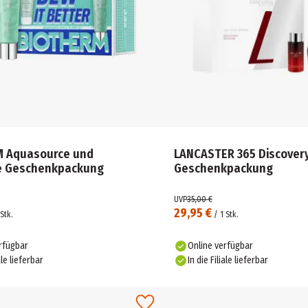
 Aquasource und
LANCASTER 365 Discover
e Geschenkpackung
Geschenkpackung
UVP
35,00 €
29,95 €
Stk.
/
1
Stk.
rfügbar
Online verfügbar
ale lieferbar
In die Filiale lieferbar