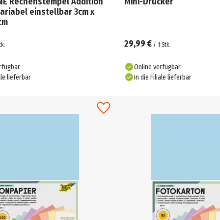
E Rechenstempel Addition
Mini-Drucker
variabel einstellbar 3cm x
cm
29,99 €
tk.
/
1
Stk.
rfügbar
Online verfügbar
ale lieferbar
In die Filiale lieferbar