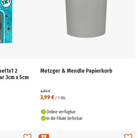
el1x1 2
Metzger & Mendle Papierkorb
ar 3cm x 5cm
4,99 €
3,99 €
/
1
Stk.
Online verfügbar
In die Filiale lieferbar