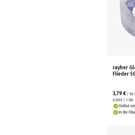
rayher Gl
Flieder 5
3,79 €
/
50
0,08 € / 1 Stk.
Online ve
In die Fili