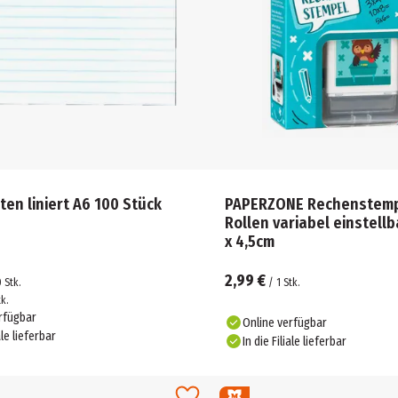
ten liniert A6 100 Stück
PAPERZONE Rechenstemp
Rollen variabel einstellb
x 4,5cm
2,99 €
0
Stk.
/
1
Stk.
tk.
rfügbar
Online verfügbar
ale lieferbar
In die Filiale lieferbar