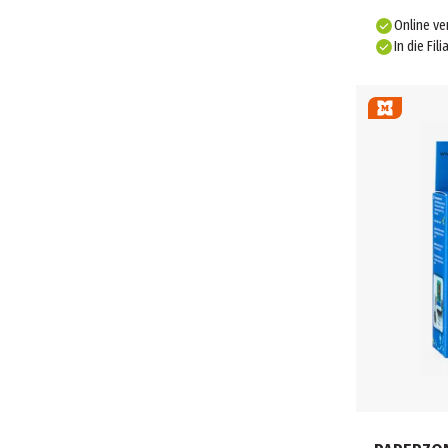
OMEGA (4)
PAP-ART (115)
Online ve
In die Fili
paperzone (5)
PAPERZONE (5)
PELIKAN (6)
PRINTLINE (2)
RAYHER (119)
RHEITA (2)
RÖSSLER (46)
SIGEL (2)
STAEDTLER (13)
STYLEX (5)
TRAVELBLUE (9)
VELOFLEX (1)
WEDO (11)