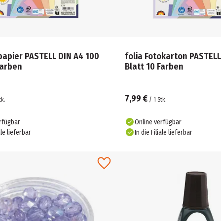
papier PASTELL DIN A4 100
folia Fotokarton PASTELL
Farben
Blatt 10 Farben
7,99 €
tk.
/
1
Stk.
rfügbar
Online verfügbar
ale lieferbar
In die Filiale lieferbar