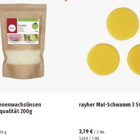
ienenwachslinsen
rayher Mal-Schwamm 3 S
qualität 200g
3,79 €
00
g
/
3
Stk.
1,26 € / 1 Stk.