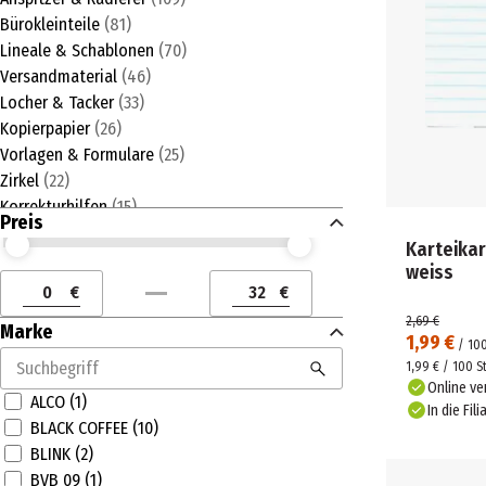
Bürokleinteile
(
81
)
Lineale & Schablonen
(
70
)
Versandmaterial
(
46
)
Locher & Tacker
(
33
)
Kopierpapier
(
26
)
Vorlagen & Formulare
(
25
)
Zirkel
(
22
)
Korrekturhilfen
(
15
)
Preis
Geldkassette
(
11
)
Karteikar
Preis (€) ab
Preis (€) bis
weiss
€
€
Preis (€) ab
Preis (€) bis
2,69 €
Marke
1,99 €
/
10
1,99 € / 100 S
Online ve
ALCO (1)
In die Fili
BLACK COFFEE (10)
BLINK (2)
BVB 09 (1)