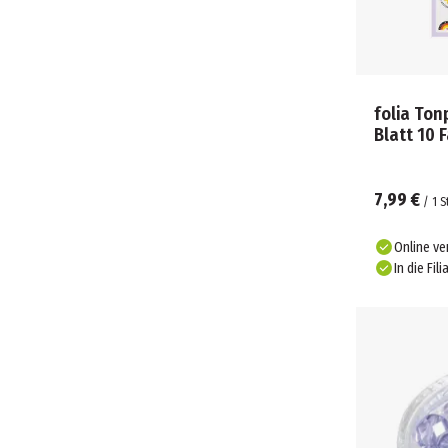
folia Ton
Blatt 10 
7,99 €
/
1
S
Online ve
In die Fili