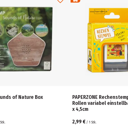
unds of Nature Box
PAPERZONE Rechenstempe
Rollen variabel einstellb
x 4,5cm
2,99 €
Stk.
/
1
Stk.