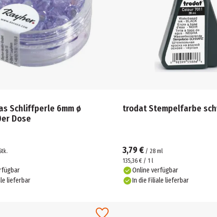
as Schliffperle 6mm ø
trodat Stempelfarbe sch
0er Dose
3,79 €
Stk.
/
28
ml
135,36 € / 1 l
rfügbar
Online verfügbar
ale lieferbar
In die Filiale lieferbar