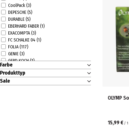
CoolPack (3)
DEPESCHE (5)
DURABLE (5)
EBERHARD FABER (1)
EXACOMPTA (3)
FC SCHALKE 04 (1)
FOLIA (117)
GENIE (3)
GERD KOCH (1)
Farbe
H&H (63)
Produkttyp
HERLITZ (29)
Sale
HEYDA (13)
KREUL (8)
LÄUFER (4)
OLYMP So
LEYKAM (1)
METZGER & MENDLE (1)
MÜLLER (12)
15,99 €
NOSTALGIC ART (2)
/
1