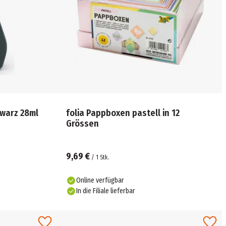
warz 28ml
folia Pappboxen pastell in 12
Grössen
9,69 €
/
1
Stk.
Online verfügbar
In die Filiale lieferbar