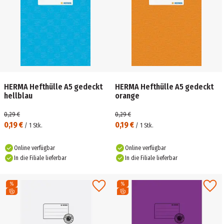
HERMA Hefthülle A5 gedeckt
HERMA Hefthülle A5 gedeckt
hellblau
orange
0,29 €
0,29 €
0,19 €
0,19 €
/
1
Stk.
/
1
Stk.
Online verfügbar
Online verfügbar
In die Filiale lieferbar
In die Filiale lieferbar