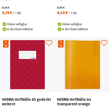
0,45 €
0,59 €
0,39 €
0,49 €
/
1
Stk.
/
1
Stk.
Online verfügbar
Online verfügbar
In die Filiale lieferbar
In die Filiale lieferbar
HERMA Hefthülle A5 gedeckt
HERMA Hefthülle A4
weinrot
transparent orange