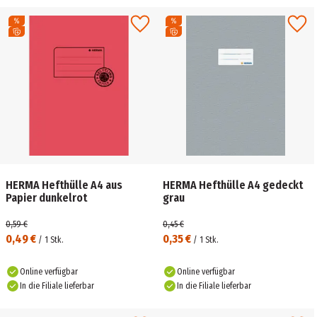
HERMA Hefthülle A4 aus
HERMA Hefthülle A4 gedeckt
Papier dunkelrot
grau
0,59 €
0,45 €
0,49 €
0,35 €
/
1
Stk.
/
1
Stk.
Online verfügbar
Online verfügbar
In die Filiale lieferbar
In die Filiale lieferbar