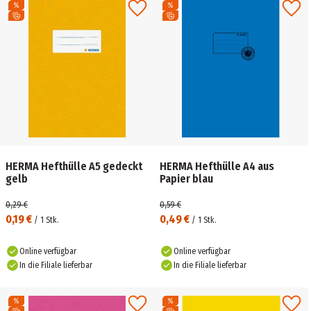
HERMA Hefthülle A5 gedeckt
HERMA Hefthülle A4 aus
gelb
Papier blau
0,29 €
0,59 €
0,19 €
0,49 €
/
1
Stk.
/
1
Stk.
Online verfügbar
Online verfügbar
In die Filiale lieferbar
In die Filiale lieferbar