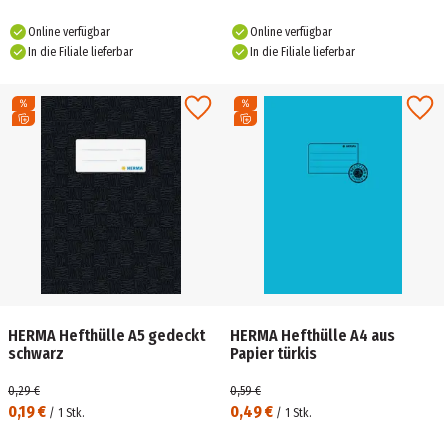
Online verfügbar
Online verfügbar
In die Filiale lieferbar
In die Filiale lieferbar
HERMA Hefthülle A5 gedeckt
HERMA Hefthülle A4 aus
schwarz
Papier türkis
0,29 €
0,59 €
0,19 €
0,49 €
/
1
Stk.
/
1
Stk.