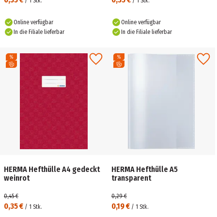
/
1
Stk.
/
1
Stk.
Online verfügbar
Online verfügbar
In die Filiale lieferbar
In die Filiale lieferbar
HERMA Hefthülle A4 gedeckt
HERMA Hefthülle A5
weinrot
transparent
0,45 €
0,29 €
0,35 €
0,19 €
/
1
Stk.
/
1
Stk.