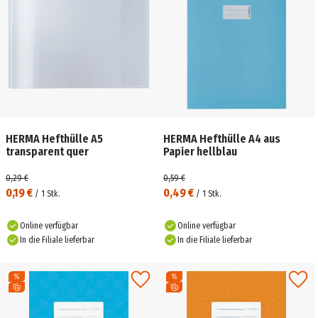
HERMA Hefthülle A5
HERMA Hefthülle A4 aus
transparent quer
Papier hellblau
0,29 €
0,59 €
0,19 €
0,49 €
/
1
Stk.
/
1
Stk.
Online verfügbar
Online verfügbar
In die Filiale lieferbar
In die Filiale lieferbar