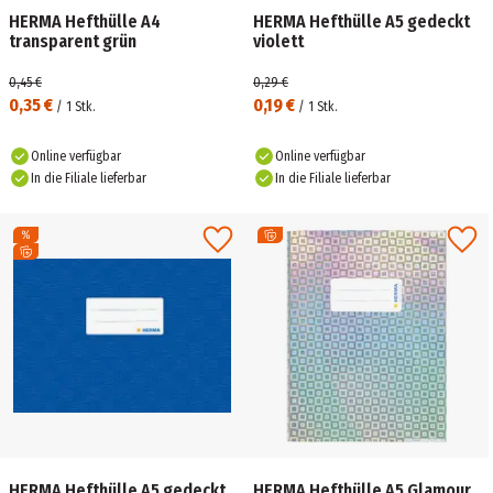
HERMA Hefthülle A4
HERMA Hefthülle A5 gedeckt
transparent grün
violett
0,45 €
0,29 €
0,35 €
0,19 €
/
1
Stk.
/
1
Stk.
Online verfügbar
Online verfügbar
In die Filiale lieferbar
In die Filiale lieferbar
HERMA Hefthülle A5 gedeckt
HERMA Hefthülle A5 Glamour