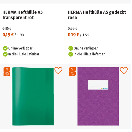
HERMA Hefthülle A5
HERMA Hefthülle A5 gedeckt
transparent rot
rosa
0,25 €
0,29 €
0,19 €
0,19 €
/
1
Stk.
/
1
Stk.
Online verfügbar
Online verfügbar
In die Filiale lieferbar
In die Filiale lieferbar