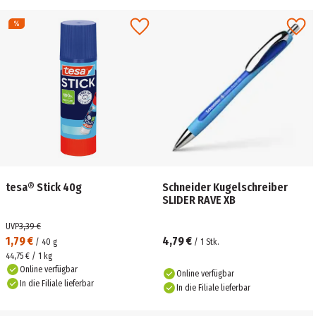
tesa® Stick 40g
Schneider Kugelschreiber
SLIDER RAVE XB
UVP
3,39 €
1,79 €
4,79 €
/
40
g
/
1
Stk.
44,75 € / 1 kg
Online verfügbar
Online verfügbar
In die Filiale lieferbar
In die Filiale lieferbar