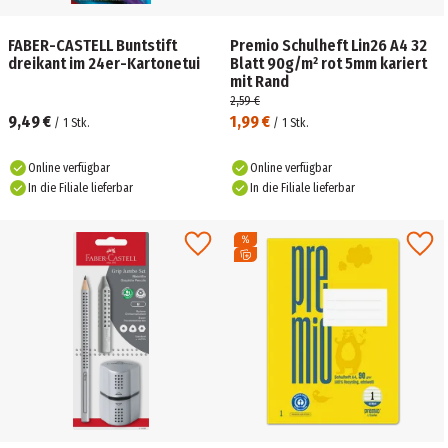
FABER-CASTELL Buntstift
Premio Schulheft Lin26 A4 32
dreikant im 24er-Kartonetui
Blatt 90g/m² rot 5mm kariert
mit Rand
2,59 €
9,49 €
1,99 €
/
1
Stk.
/
1
Stk.
Online verfügbar
Online verfügbar
In die Filiale lieferbar
In die Filiale lieferbar