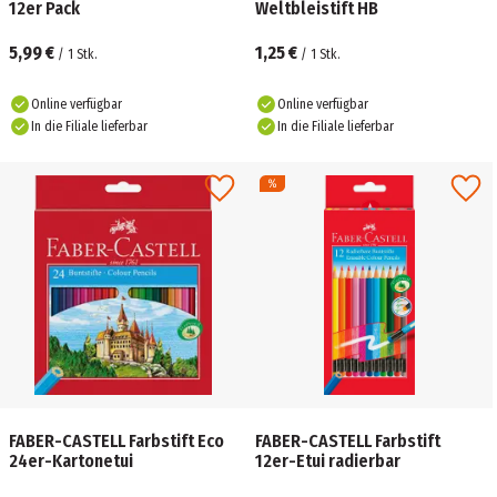
12er Pack
Weltbleistift HB
5,99 €
1,25 €
/
1
Stk.
/
1
Stk.
Online verfügbar
Online verfügbar
In die Filiale lieferbar
In die Filiale lieferbar
FABER-CASTELL Farbstift Eco
FABER-CASTELL Farbstift
24er-Kartonetui
12er-Etui radierbar