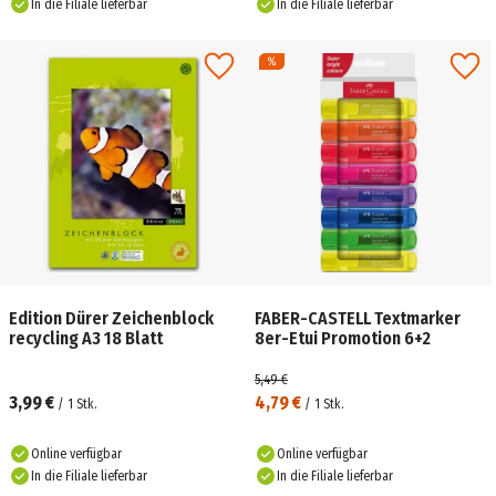
In die Filiale lieferbar
In die Filiale lieferbar
Edition Dürer Zeichenblock
FABER-CASTELL Textmarker
recycling A3 18 Blatt
8er-Etui Promotion 6+2
5,49 €
3,99 €
4,79 €
/
1
Stk.
/
1
Stk.
Online verfügbar
Online verfügbar
In die Filiale lieferbar
In die Filiale lieferbar