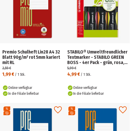
Premio Schulheft Lin28 A4 32
STABILO® Umweltfreundlicher
Blatt 90g/m² rot 5mm kariert
Textmarker - STABILO GREEN
mit RL
BOSS - 4er Pack - grün, rosa,
orange, gelb
2,59 €
5,99 €
1,99 €
4,99 €
/
1
Stk.
/
1
Stk.
Online verfügbar
Online verfügbar
In die Filiale lieferbar
In die Filiale lieferbar