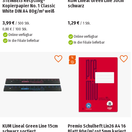
STEINBEIS Recycling-
KUM Lineal Green Line 30cm
Kopierpapier No. 1 Classic
schwarz
White DIN A4 80g/m² weiß
3,99 €
1,29 €
/
500
Stk.
/
1
Stk.
0,80 € / 100 Stk.
Online verfügbar
Online verfügbar
In die Filiale lieferbar
In die Filiale lieferbar
KUM Lineal Green Line 15cm
Premio Schulheft Lin26 A4 16
schwarz sortiert
Blatt 90g/m² rot 5mm kariert