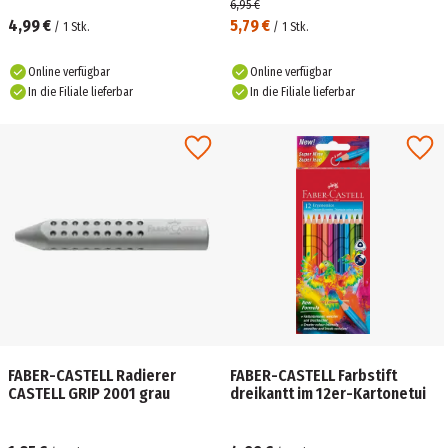
6,95 €
4,99 €
5,79 €
/
1
Stk.
/
1
Stk.
Online verfügbar
Online verfügbar
In die Filiale lieferbar
In die Filiale lieferbar
FABER-CASTELL Radierer
FABER-CASTELL Farbstift
CASTELL GRIP 2001 grau
dreikantt im 12er-Kartonetui