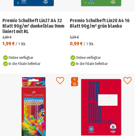
Premio Schulheft Lin27 A4 32
Premio Schulheft Lin20 A4 16
Blatt 90g/m² dunkelblau 9mm
Blatt 90g/m² grün blanko
liniert mit RL
2,59 €
1,39 €
1,99 €
0,99 €
/
1
Stk.
/
1
Stk.
Online verfügbar
Online verfügbar
In die Filiale lieferbar
In die Filiale lieferbar