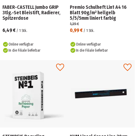
FABER-CASTELL Jumbo GRIP
Premio Schulheft Lin1 A4 16
3tlg.-Set Bleistift, Radierer,
Blatt 90g/m² hellgelb
Spitzerdose
5/5/5mm liniert farbig
1,39 €
6,49 €
0,99 €
/
1
Stk.
/
1
Stk.
Online verfügbar
Online verfügbar
In die Filiale lieferbar
In die Filiale lieferbar