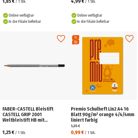
1,85 €
4,99 €
/
1
Stk.
/
1
Stk.
Online verfügbar
Online verfügbar
In die Filiale lieferbar
In die Filiale lieferbar
FABER-CASTELL Bleistift
Premio Schulheft Lin2 A4 16
CASTELL GRIP 2001
Blatt 90g/m² orange 4/4/4mm
Weltbleistift HB mit
liniert farbig
Radiergummi
1,39 €
1,25 €
0,99 €
/
1
Stk.
/
1
Stk.