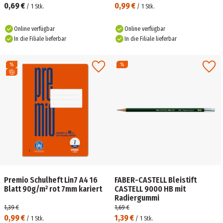
0,69 €
0,99 €
/
1
Stk.
/
1
Stk.
Online verfügbar
Online verfügbar
In die Filiale lieferbar
In die Filiale lieferbar
Premio Schulheft Lin7 A4 16
FABER-CASTELL Bleistift
Blatt 90g/m² rot 7mm kariert
CASTELL 9000 HB mit
Radiergummi
1,39 €
1,69 €
0,99 €
1,39 €
/
1
Stk.
/
1
Stk.