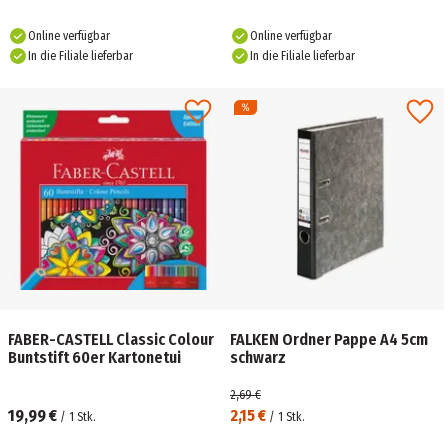
Online verfügbar
Online verfügbar
In die Filiale lieferbar
In die Filiale lieferbar
FABER-CASTELL Classic Colour
FALKEN Ordner Pappe A4 5cm
Buntstift 60er Kartonetui
schwarz
2,69 €
19,99 €
2,15 €
/
1
Stk.
/
1
Stk.