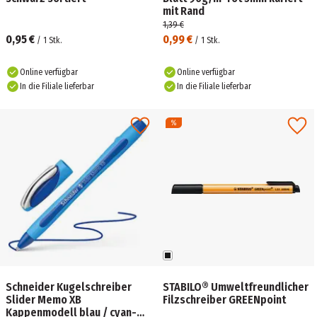
mit Rand
1,39 €
0,95 €
0,99 €
/
1
Stk.
/
1
Stk.
Online verfügbar
Online verfügbar
In die Filiale lieferbar
In die Filiale lieferbar
Schneider Kugelschreiber
STABILO® Umweltfreundlicher
Slider Memo XB
Filzschreiber GREENpoint
Kappenmodell blau / cyan-