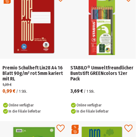
Premio Schulheft Lin28 A4 16
STABILO® Umweltfreundlicher
Blatt 90g/m² rot 5mm kariert
Buntstift GREENcolors 12er
mit RL
Pack
1,39 €
0,99 €
3,69 €
/
1
Stk.
/
1
Stk.
Online verfügbar
Online verfügbar
In die Filiale lieferbar
In die Filiale lieferbar