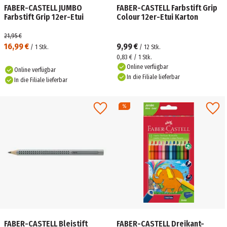
FABER-CASTELL JUMBO
FABER-CASTELL Farbstift Grip
Farbstift Grip 12er-Etui
Colour 12er-Etui Karton
21,95 €
16,99 €
9,99 €
/
1
Stk.
/
12
Stk.
0,83 € / 1 Stk.
Online verfügbar
Online verfügbar
In die Filiale lieferbar
In die Filiale lieferbar
FABER-CASTELL Bleistift
FABER-CASTELL Dreikant-