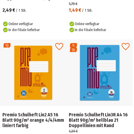
blau
1,79 €
2,49 €
1,49 €
/
1
Stk.
/
1
Stk.
Online verfügbar
Online verfügbar
In die Filiale lieferbar
In die Filiale lieferbar
Premio Schulheft Lin2 A5 16
Premio Schulheft Lin3R A4 16
Blatt 90g/m² orange 4/4/4mm
Blatt 90g/m² hellblau 21
liniert farbig
Doppellinien mit Rand
1,39 €