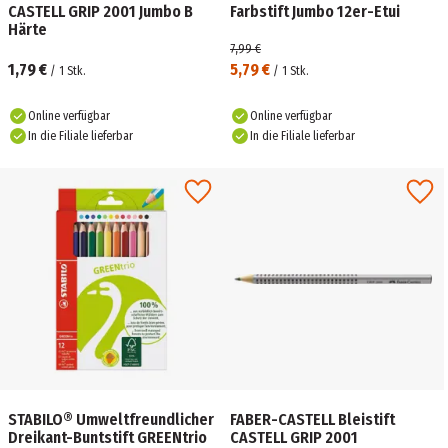
CASTELL GRIP 2001 Jumbo B
Farbstift Jumbo 12er-Etui
Härte
7,99 €
1,79 €
5,79 €
/
1
Stk.
/
1
Stk.
Online verfügbar
Online verfügbar
In die Filiale lieferbar
In die Filiale lieferbar
STABILO® Umweltfreundlicher
FABER-CASTELL Bleistift
Dreikant-Buntstift GREENtrio
CASTELL GRIP 2001