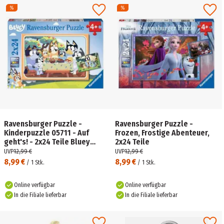
Ravensburger Puzzle -
Ravensburger Puzzle -
Kinderpuzzle 05711 - Auf
Frozen, Frostige Abenteuer,
geht's! - 2x24 Teile Bluey
2x24 Teile
Puzzle für Kinder ab 4 Jahren
UVP
12,99 €
UVP
12,99 €
8,99 €
8,99 €
/
1
Stk.
/
1
Stk.
Online verfügbar
Online verfügbar
In die Filiale lieferbar
In die Filiale lieferbar