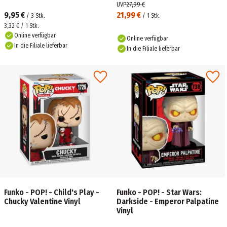
Holzpuzzle
UVP
27,99 €
9,95 €
21,99 €
/
3
Stk.
/
1
Stk.
3,32 € / 1 Stk.
Online verfügbar
Online verfügbar
In die Filiale lieferbar
In die Filiale lieferbar
Funko - POP! - Child's Play -
Funko - POP! - Star Wars:
Chucky Valentine Vinyl
Darkside - Emperor Palpatine
Vinyl