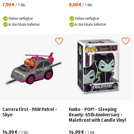
7,50 €
9,00 €
/
1
Stk.
/
1
Stk.
Online verfügbar
Online verfügbar
In die Filiale lieferbar
In die Filiale lieferbar
Carrera First - PAW Patrol -
Funko - POP! - Sleeping
Skye
Beauty: 65th Anniversary -
Maleficent with Candle Vinyl
14,99 €
14,99 €
/
1
Stk.
/
1
Stk.