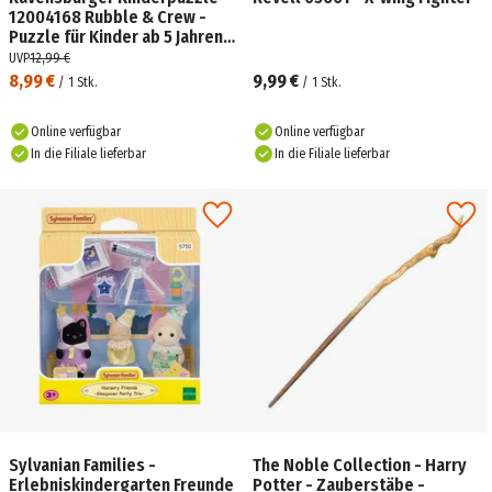
12004168 Rubble & Crew -
Puzzle für Kinder ab 5 Jahren,
mit 3x49 Teilen
UVP
12,99 €
8,99 €
9,99 €
/
1
Stk.
/
1
Stk.
Online verfügbar
Online verfügbar
In die Filiale lieferbar
In die Filiale lieferbar
Sylvanian Families -
The Noble Collection - Harry
Erlebniskindergarten Freunde
Potter - Zauberstäbe -