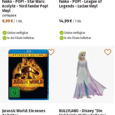
Funko - POP! - Star Wars:
Funko - POP! - League of
Acolyte - Yord Fandar Pop!
Legends - Lucian Vinyl
Vinyl
UVP
16,00 €
9,00 €
14,99 €
/
1
Stk.
/
1
Stk.
Online verfügbar
Online verfügbar
In die Filiale lieferbar
In die Filiale lieferbar
Jurassic World: Ein neues
BULLYLAND - Disney “Die