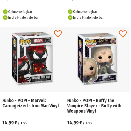
Online verfügbar
Online verfügbar
In die Filiale lieferbar
In die Filiale lieferbar
Funko - POP! - Marvel:
Funko - POP! - Buffy the
Carnageized - Iron Man Vinyl
Vampire Slayer - Buffy with
Weapons Vinyl
14,99 €
14,99 €
/
1
Stk.
/
1
Stk.