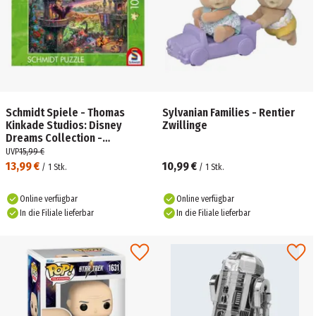
Schmidt Spiele - Thomas
Sylvanian Families - Rentier
Kinkade Studios: Disney
Zwillinge
Dreams Collection -
Maleficent, 1.000 Teile Puzzle
UVP
15,99 €
13,99 €
10,99 €
/
1
Stk.
/
1
Stk.
Online verfügbar
Online verfügbar
In die Filiale lieferbar
In die Filiale lieferbar