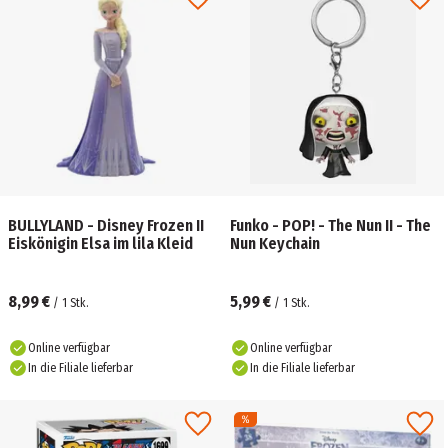
BULLYLAND - Disney Frozen II
Funko - POP! - The Nun II - The
Eiskönigin Elsa im lila Kleid
Nun Keychain
8,99 €
5,99 €
/
1
Stk.
/
1
Stk.
Online verfügbar
Online verfügbar
In die Filiale lieferbar
In die Filiale lieferbar