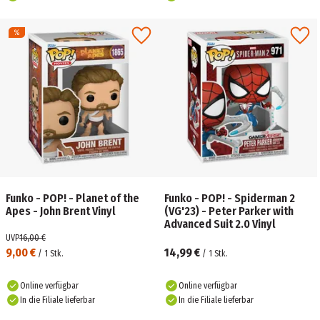
Funko - POP! - Planet of the
Funko - POP! - Spiderman 2
Apes - John Brent Vinyl
(VG'23) - Peter Parker with
Advanced Suit 2.0 Vinyl
UVP
16,00 €
9,00 €
14,99 €
/
1
Stk.
/
1
Stk.
Online verfügbar
Online verfügbar
In die Filiale lieferbar
In die Filiale lieferbar