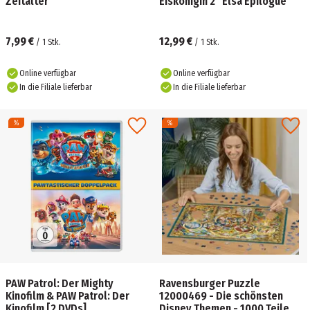
Zeitalter
Eiskönigin 2” Elsa Epilogue
7,99 €
12,99 €
/
1
Stk.
/
1
Stk.
Online verfügbar
Online verfügbar
In die Filiale lieferbar
In die Filiale lieferbar
PAW Patrol: Der Mighty
Ravensburger Puzzle
Kinofilm & PAW Patrol: Der
12000469 - Die schönsten
Kinofilm [2 DVDs]
Disney Themen - 1000 Teile