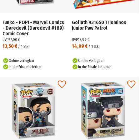
Funko - POP! - Marvel Comics
Goliath 931650 Triominos
- Daredevil (Daredevil #189)
Junior Paw Patrol
Comic Cover
UVP
27,00 €
UVP
18,99 €
13,50 €
14,99 €
/
1
Stk.
/
1
Stk.
Online verfügbar
Online verfügbar
In die Filiale lieferbar
In die Filiale lieferbar