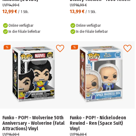
Disney Puzzle für Erwachsene
UVP
14,99 €
UVP
16,99 €
und Kinder ab 14 Jahren
12,99 €
13,99 €
/
1
Stk.
/
1
Stk.
Online verfügbar
Online verfügbar
In die Filiale lieferbar
In die Filiale lieferbar
Funko - POP! - Wolverine 50th
Funko - POP! - Nickelodeon
Anniversary - Wolverine (Fatal
Rewind - Ren (Space Suit)
Attractions) Vinyl
Vinyl
UVP
16,00 €
UVP
16,00 €