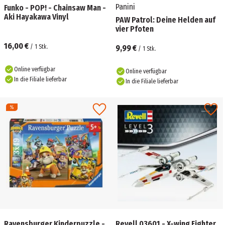
Panini
Funko - POP! - Chainsaw Man -
Aki Hayakawa Vinyl
PAW Patrol: Deine Helden auf
vier Pfoten
16,00 €
/
1
Stk.
9,99 €
/
1
Stk.
Online verfügbar
Online verfügbar
In die Filiale lieferbar
In die Filiale lieferbar
Ravensburger Kinderpuzzle -
Revell 03601 - X-wing Fighter