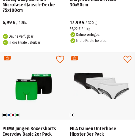
Microfaserflausch-Decke
30x50cm
75x100cm
6,99 €
17,99 €
/
1
Stk.
/
320
g
56,22 € / 1 kg
Online verfügbar
Online verfügbar
In die Filiale lieferbar
In die Filiale lieferbar
PUMA Jungen Boxershorts
FILA Damen Unterhose
Everyday Basic 2er Pack
Hipster 3er Pack