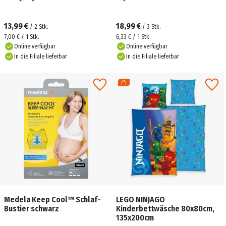
13,99 €
18,99 €
/
2
Stk.
/
3
Stk.
7,00 € / 1 Stk.
6,33 € / 1 Stk.
Online verfügbar
Online verfügbar
In die Filiale lieferbar
In die Filiale lieferbar
Medela Keep Cool™ Schlaf-
LEGO NINJAGO
Bustier schwarz
Kinderbettwäsche 80x80cm,
135x200cm