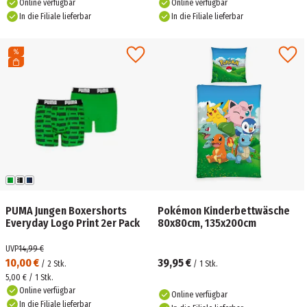
Online verfügbar
Online verfügbar
In die Filiale lieferbar
In die Filiale lieferbar
PUMA Jungen Boxershorts
Pokémon Kinderbettwäsche
Everyday Logo Print 2er Pack
80x80cm, 135x200cm
UVP
14,99 €
10,00 €
39,95 €
/
2
Stk.
/
1
Stk.
5,00 € / 1 Stk.
Online verfügbar
Online verfügbar
In die Filiale lieferbar