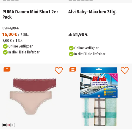
PUMA Damen Mini Short 2er
Alvi Baby-Mäxchen 3tlg.
Pack
UVP
17,99 €
16,00 €
81,90 €
/
2
Stk.
ab
8,00 € / 1 Stk.
Online verfügbar
Online verfügbar
In die Filiale lieferbar
In die Filiale lieferbar