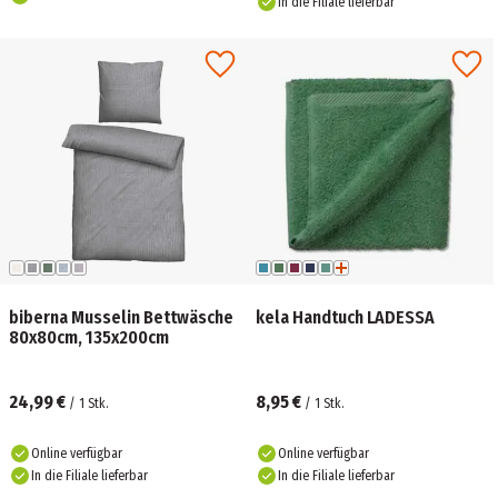
In die Filiale lieferbar
biberna Musselin Bettwäsche
kela Handtuch LADESSA
80x80cm, 135x200cm
24,99 €
8,95 €
/
1
Stk.
/
1
Stk.
Online verfügbar
Online verfügbar
In die Filiale lieferbar
In die Filiale lieferbar