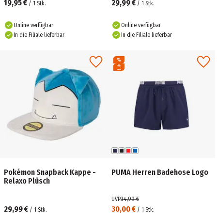
19,95 €
29,99 €
/
1
Stk.
/
1
Stk.
Online verfügbar
Online verfügbar
In die Filiale lieferbar
In die Filiale lieferbar
Pokémon Snapback Kappe -
PUMA Herren Badehose Logo
Relaxo Plüsch
UVP
34,99 €
29,99 €
30,00 €
/
1
Stk.
/
1
Stk.