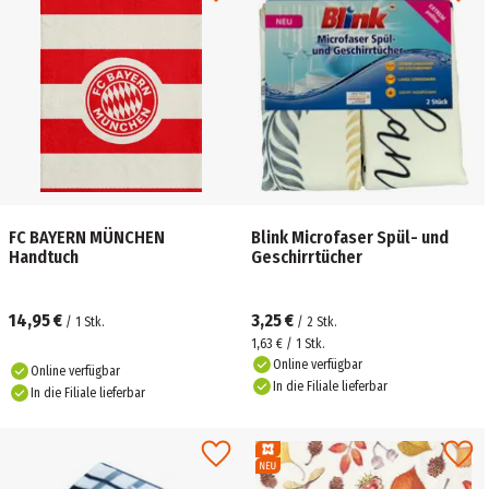
FC BAYERN MÜNCHEN
Blink Microfaser Spül- und
Handtuch
Geschirrtücher
14,95 €
3,25 €
/
1
Stk.
/
2
Stk.
1,63 € / 1 Stk.
Online verfügbar
Online verfügbar
In die Filiale lieferbar
In die Filiale lieferbar