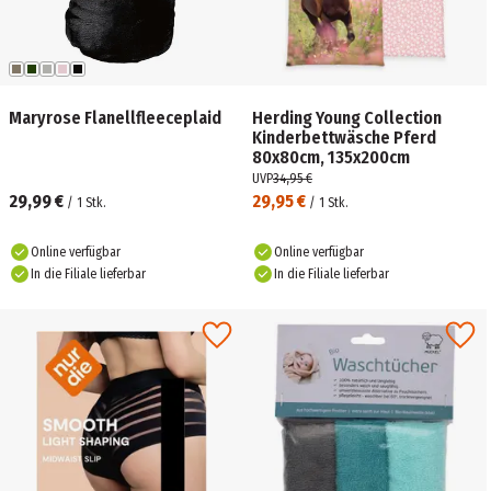
Maryrose Flanellfleeceplaid
Herding Young Collection
Kinderbettwäsche Pferd
80x80cm, 135x200cm
UVP
34,95 €
29,99 €
29,95 €
/
1
Stk.
/
1
Stk.
Online verfügbar
Online verfügbar
In die Filiale lieferbar
In die Filiale lieferbar