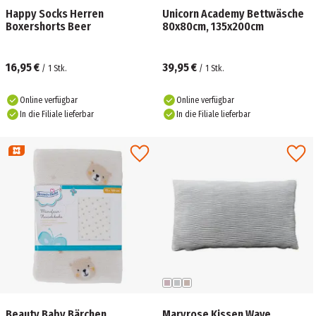
Happy Socks Herren
Unicorn Academy Bettwäsche
Boxershorts Beer
80x80cm, 135x200cm
16,95 €
39,95 €
/
1
Stk.
/
1
Stk.
Online verfügbar
Online verfügbar
In die Filiale lieferbar
In die Filiale lieferbar
Beauty Baby Bärchen
Maryrose Kissen Wave