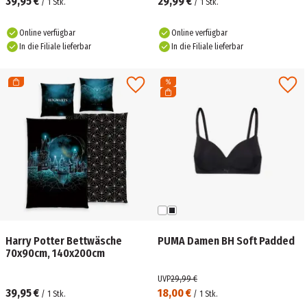
39,95 €
29,99 €
/
1
Stk.
/
1
Stk.
Online verfügbar
Online verfügbar
In die Filiale lieferbar
In die Filiale lieferbar
Harry Potter Bettwäsche
PUMA Damen BH Soft Padded
70x90cm, 140x200cm
UVP
29,99 €
39,95 €
18,00 €
/
1
Stk.
/
1
Stk.