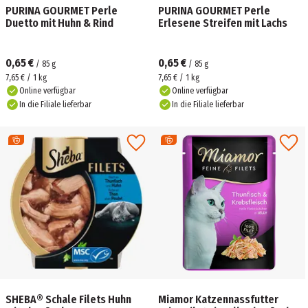
PURINA GOURMET Perle
PURINA GOURMET Perle
Duetto mit Huhn & Rind
Erlesene Streifen mit Lachs
0,65 €
0,65 €
/
85
g
/
85
g
7,65 € / 1 kg
7,65 € / 1 kg
Online verfügbar
Online verfügbar
In die Filiale lieferbar
In die Filiale lieferbar
SHEBA® Schale Filets Huhn
Miamor Katzennassfutter