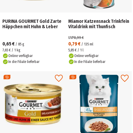
PURINA GOURMET Gold Zarte
Miamor Katzensnack Trinkfein
Häppchen mit Huhn & Leber
Vitaldrink mit Thunfisch
UVP
0,99 €
0,65 €
0,79 €
/
85
g
/
135
ml
7,65 € / 1 kg
5,85 € / 1 l
Online verfügbar
Online verfügbar
In die Filiale lieferbar
In die Filiale lieferbar