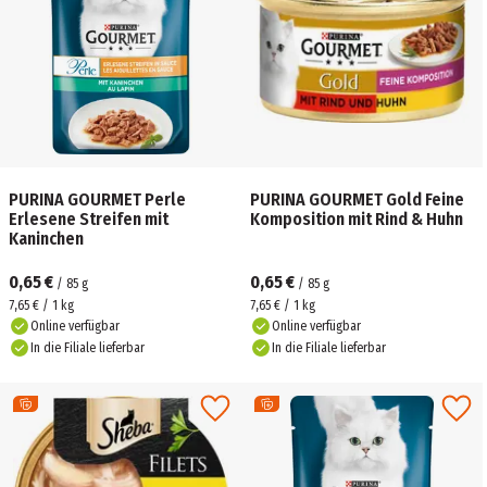
PURINA GOURMET Perle
PURINA GOURMET Gold Feine
Erlesene Streifen mit
Komposition mit Rind & Huhn
Kaninchen
0,65 €
0,65 €
/
85
g
/
85
g
7,65 € / 1 kg
7,65 € / 1 kg
Online verfügbar
Online verfügbar
In die Filiale lieferbar
In die Filiale lieferbar