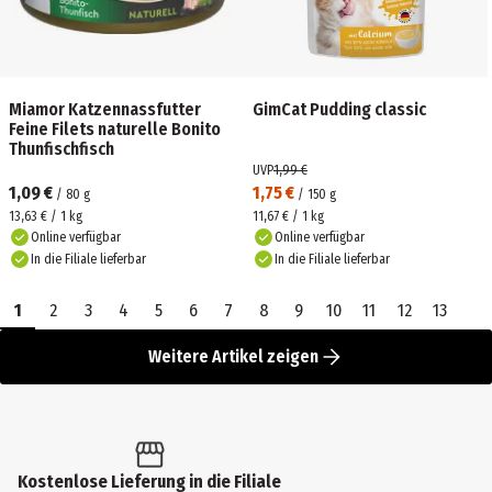
Miamor Katzennassfutter
GimCat Pudding classic
Feine Filets naturelle Bonito
Thunfischfisch
UVP
1,99 €
1,09 €
1,75 €
/
80
g
/
150
g
13,63 € / 1 kg
11,67 € / 1 kg
Online verfügbar
Online verfügbar
In die Filiale lieferbar
In die Filiale lieferbar
1
2
3
4
5
6
7
8
9
10
11
12
13
Weitere Artikel zeigen
Kostenlose Lieferung in die Filiale