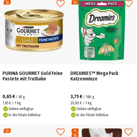
PURINA GOURMET Gold Feine
DREAMIES™ Mega Pack
Pastete mit Truthahn
Katzenminze
0,65 €
3,75 €
/
85
g
/
180
g
7,65 € / 1 kg
20,83 € / 1 kg
Online verfügbar
Online verfügbar
In die Filiale lieferbar
In die Filiale lieferbar