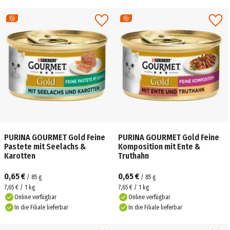
PURINA GOURMET Gold Feine
PURINA GOURMET Gold Feine
Pastete mit Seelachs &
Komposition mit Ente &
Karotten
Truthahn
0,65 €
0,65 €
/
85
g
/
85
g
7,65 € / 1 kg
7,65 € / 1 kg
Online verfügbar
Online verfügbar
In die Filiale lieferbar
In die Filiale lieferbar