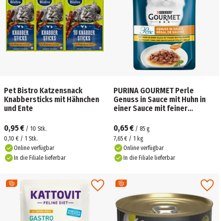
Pet Bistro Katzensnack
PURINA GOURMET Perle
Knabbersticks mit Hähnchen
Genuss in Sauce mit Huhn in
und Ente
einer Sauce mit feiner
Brathuhnnote
0,95 €
0,65 €
/
10
Stk.
/
85
g
0,10 € / 1 Stk.
7,65 € / 1 kg
Online verfügbar
Online verfügbar
In die Filiale lieferbar
In die Filiale lieferbar