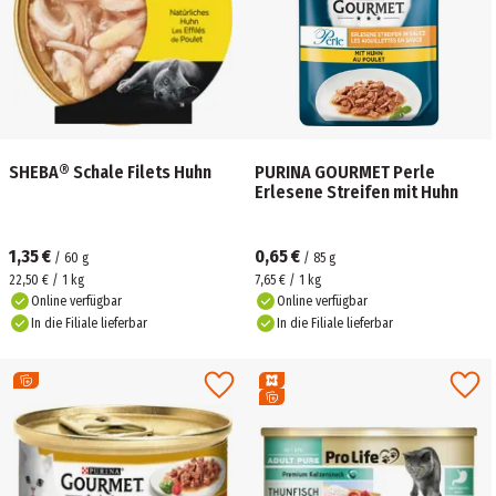
SHEBA® Schale Filets Huhn
PURINA GOURMET Perle
Erlesene Streifen mit Huhn
1,35 €
0,65 €
/
60
g
/
85
g
22,50 € / 1 kg
7,65 € / 1 kg
Online verfügbar
Online verfügbar
In die Filiale lieferbar
In die Filiale lieferbar