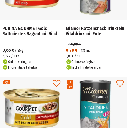
PURINA GOURMET Gold
Miamor Katzensnack Trinkfein
Raffiniertes Ragout mit Rind
Vitaldrink mit Ente
UVP
0,99 €
0,65 €
0,79 €
/
85
g
/
135
ml
7,65 € / 1 kg
5,85 € / 1 l
Online verfügbar
Online verfügbar
In die Filiale lieferbar
In die Filiale lieferbar