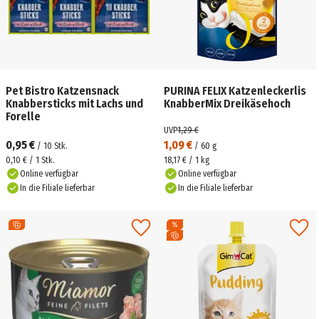
Pet Bistro Katzensnack
PURINA FELIX Katzenleckerlis
Knabbersticks mit Lachs und
KnabberMix Dreikäsehoch
Forelle
UVP
1,29 €
0,95 €
1,09 €
/
10
Stk.
/
60
g
0,10 € / 1 Stk.
18,17 € / 1 kg
Online verfügbar
Online verfügbar
In die Filiale lieferbar
In die Filiale lieferbar