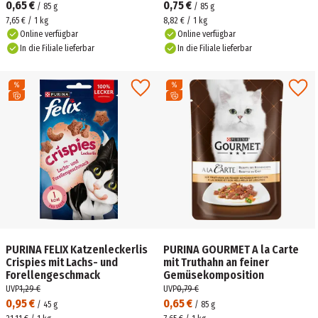
0,65 €
0,75 €
/
85
g
/
85
g
7,65 € / 1 kg
8,82 € / 1 kg
Online verfügbar
Online verfügbar
In die Filiale lieferbar
In die Filiale lieferbar
PURINA FELIX Katzenleckerlis
PURINA GOURMET A la Carte
Crispies mit Lachs- und
mit Truthahn an feiner
Forellengeschmack
Gemüsekomposition
UVP
1,29 €
UVP
0,79 €
0,95 €
0,65 €
/
45
g
/
85
g