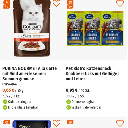
PURINA GOURMET A la Carte
Pet Bistro Katzensnack
mit Rind an erlesenem
Knabbersticks mit Geflügel
Sommergemüse
und Leber
UVP
0,79 €
0,65 €
0,95 €
/
85
g
/
10
Stk.
7,65 € / 1 kg
0,10 € / 1 Stk.
Online verfügbar
Online verfügbar
In die Filiale lieferbar
In die Filiale lieferbar