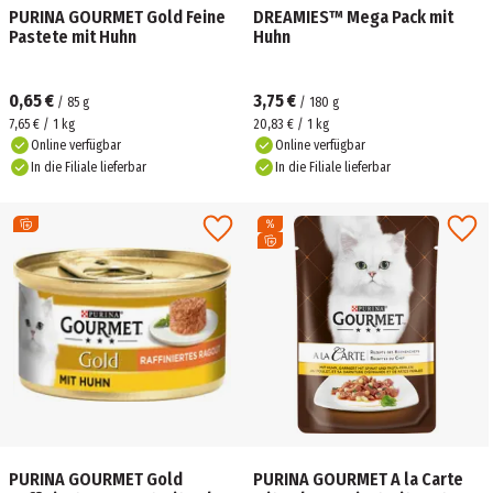
PURINA GOURMET Gold Feine
DREAMIES™ Mega Pack mit
Pastete mit Huhn
Huhn
0,65 €
3,75 €
/
85
g
/
180
g
7,65 € / 1 kg
20,83 € / 1 kg
Online verfügbar
Online verfügbar
In die Filiale lieferbar
In die Filiale lieferbar
PURINA GOURMET Gold
PURINA GOURMET A la Carte