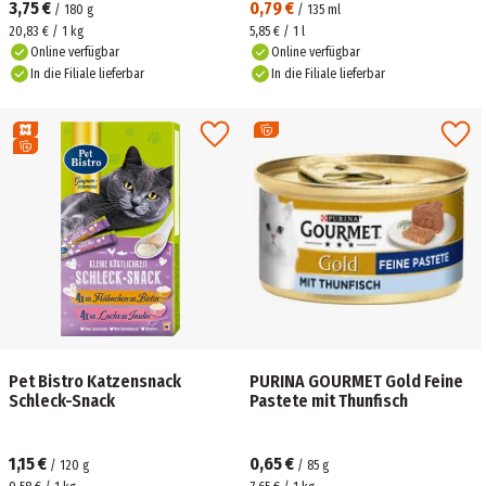
3,75 €
0,79 €
/
180
g
/
135
ml
20,83 € / 1 kg
5,85 € / 1 l
Online verfügbar
Online verfügbar
In die Filiale lieferbar
In die Filiale lieferbar
Pet Bistro Katzensnack
PURINA GOURMET Gold Feine
Schleck-Snack
Pastete mit Thunfisch
1,15 €
0,65 €
/
120
g
/
85
g