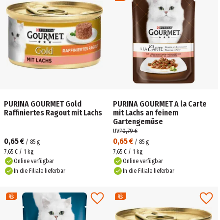
PURINA GOURMET Gold
PURINA GOURMET A la Carte
Raffiniertes Ragout mit Lachs
mit Lachs an feinem
Gartengemüse
UVP
0,79 €
0,65 €
0,65 €
/
85
g
/
85
g
7,65 € / 1 kg
7,65 € / 1 kg
Online verfügbar
Online verfügbar
In die Filiale lieferbar
In die Filiale lieferbar