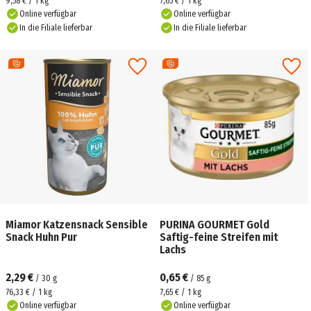
9,58 € / 1 kg
7,65 € / 1 kg
Online verfügbar
Online verfügbar
In die Filiale lieferbar
In die Filiale lieferbar
Miamor Katzensnack Sensible
PURINA GOURMET Gold
Snack Huhn Pur
Saftig-feine Streifen mit
Lachs
2,29 €
0,65 €
/
30
g
/
85
g
76,33 € / 1 kg
7,65 € / 1 kg
Online verfügbar
Online verfügbar