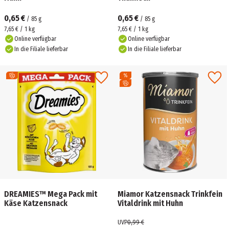
0,65 €
0,65 €
/
85
g
/
85
g
7,65 € / 1 kg
7,65 € / 1 kg
Online verfügbar
Online verfügbar
In die Filiale lieferbar
In die Filiale lieferbar
DREAMIES™ Mega Pack mit
Miamor Katzensnack Trinkfein
Käse Katzensnack
Vitaldrink mit Huhn
UVP
0,99 €