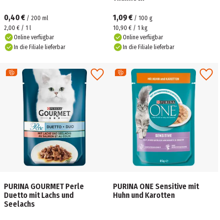
0,40 €
1,09 €
/
200
ml
/
100
g
2,00 € / 1 l
10,90 € / 1 kg
Online verfügbar
Online verfügbar
In die Filiale lieferbar
In die Filiale lieferbar
PURINA GOURMET Perle
PURINA ONE Sensitive mit
Duetto mit Lachs und
Huhn und Karotten
Seelachs