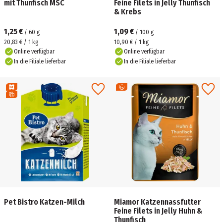
mit Thunfisch MSC
Feine Filets in Jelly Thunfisch
& Krebs
1,25 €
1,09 €
/
60
g
/
100
g
20,83 € / 1 kg
10,90 € / 1 kg
Online verfügbar
Online verfügbar
In die Filiale lieferbar
In die Filiale lieferbar
Pet Bistro Katzen-Milch
Miamor Katzennassfutter
Feine Filets in Jelly Huhn &
Thunfisch