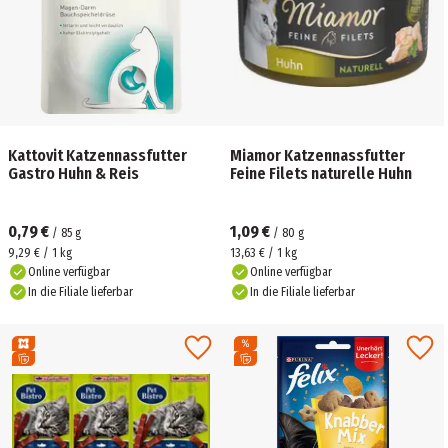
Kattovit Katzennassfutter
Miamor Katzennassfutter
Gastro Huhn & Reis
Feine Filets naturelle Huhn
0,79 €
1,09 €
/
85
g
/
80
g
9,29 € / 1 kg
13,63 € / 1 kg
Online verfügbar
Online verfügbar
In die Filiale lieferbar
In die Filiale lieferbar