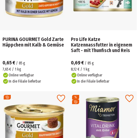
PURINA GOURMET Gold Zarte
Pro Life Katze
Häppchen mit Kalb & Gemüse
Katzennassfutter in eigenem
Saft - mit Thunfisch und Reis
0,65 €
0,69 €
/
85
g
/
85
g
7,65 € / 1 kg
8,12 € / 1 kg
Online verfügbar
Online verfügbar
In die Filiale lieferbar
In die Filiale lieferbar