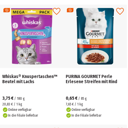
Whiskas® Knuspertaschen™
PURINA GOURMET Perle
Beutel mit Lachs
Erlesene Streifen mit Rind
3,75 €
0,65 €
/
180
g
/
85
g
20,83 € / 1 kg
7,65 € / 1 kg
Online verfügbar
Online verfügbar
In die Filiale lieferbar
In die Filiale lieferbar