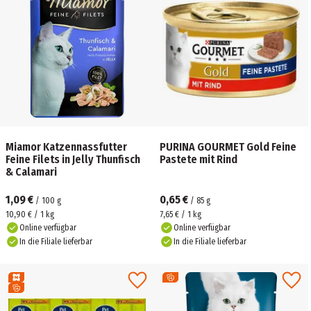
Miamor Katzennassfutter
PURINA GOURMET Gold Feine
Feine Filets in Jelly Thunfisch
Pastete mit Rind
& Calamari
1,09 €
0,65 €
/
100
g
/
85
g
10,90 € / 1 kg
7,65 € / 1 kg
Online verfügbar
Online verfügbar
In die Filiale lieferbar
In die Filiale lieferbar