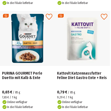
In die Filiale lieferbar
In die Filiale lieferbar
PURINA GOURMET Perle
Kattovit Katzennassfutter
Duetto mit Kalb & Ente
Feline Diet Gastro Ente + Reis
0,65 €
0,79 €
/
85
g
/
85
g
7,65 € / 1 kg
9,29 € / 1 kg
Online verfügbar
Online verfügbar
In die Filiale lieferbar
In die Filiale lieferbar