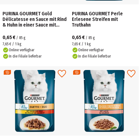
PURINA GOURMET Gold
PURINA GOURMET Perle
Délicatesse en Sauce mit Rind
Erlesene Streifen mit
& Huhn in einer Sauce mit
Truthahn
Tomaten
0,65 €
0,65 €
/
85
g
/
85
g
7,65 € / 1 kg
7,65 € / 1 kg
Online verfügbar
Online verfügbar
In die Filiale lieferbar
In die Filiale lieferbar