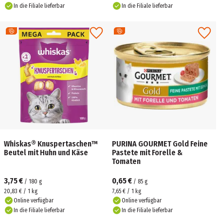
In die Filiale lieferbar
In die Filiale lieferbar
Whiskas® Knuspertaschen™
PURINA GOURMET Gold Feine
Beutel mit Huhn und Käse
Pastete mit Forelle &
Tomaten
3,75 €
0,65 €
/
180
g
/
85
g
20,83 € / 1 kg
7,65 € / 1 kg
Online verfügbar
Online verfügbar
In die Filiale lieferbar
In die Filiale lieferbar