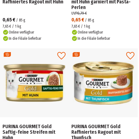
Raffiniertes Ragout mit Huhn
mit Huhn garniert mit Pasta-
Perlen
UVP
0,79 €
0,65 €
0,65 €
/
85
g
/
85
g
7,65 € / 1 kg
7,65 € / 1 kg
Online verfügbar
Online verfügbar
In die Filiale lieferbar
In die Filiale lieferbar
PURINA GOURMET Gold
PURINA GOURMET Gold
Saftig-feine Streifen mit
Raffiniertes Ragout mit
Huhn
Thunfisch