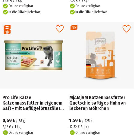
21,11 € / 1 kg
7,65 € / 1 kg
Online verfügbar
Online verfügbar
In die Filiale lieferbar
In die Filiale lieferbar
Pro Life Katze
MjAMjAM Katzennassfutter
Katzennassfutter in eigenem
Quetschie saftiges Huhn an
Saft - mit Geflügelbrustfilet
leckeren Möhrchen
und Reis
0,69 €
1,59 €
/
85
g
/
125
g
8,12 € / 1 kg
12,72 € / 1 kg
Online verfügbar
Online verfügbar