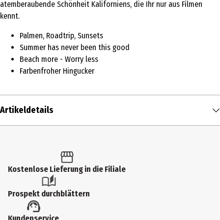
atemberaubende Schönheit Kaliforniens, die Ihr nur aus Filmen
kennt.
Palmen, Roadtrip, Sunsets
Summer has never been this good
Beach more - Worry less
Farbenfroher Hingucker
Artikeldetails
Inhalt
100 ml
Produkttyp
Kostenlose Lieferung in die Filiale
Eau de Toilette
Prospekt durchblättern
Duftkonzentration
Kundenservice
Eau de Cologne