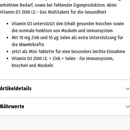
erhöhtem Bedarf, sowie bei fehlender Eigenproduktion. Abtei
Vitamin D3 2500 I.E.– Das Multitalent für die Gesundheit
Vitamin D3 unterstützt den Erhalt gesunder Knochen sowie
die normale Funktion von Muskeln und Immunsystem
Mit 10 mg Zink und 55 µg Selen als extra Unterstützung für
die Abwehrkräfte
Jetzt als Mini-Tablette für eine besonders leichte Einnahme
Vitamin D3 2500 I.E. + Zink + Selen - Für Immunsystem,
Knochen und Muskeln
Artikeldetails
Inhalt
Nährwerte
13.6 g
/ 50 Tablet
Zusammensetzung
Tagesdosis*
% der empfohlenen
Produkttyp
Tageszufuhr**