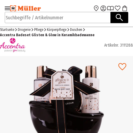
Zur Navigation
Zum Hauptinhalt
springen
springen
Suchbegriffe / Artikelnummer
Startseite
Drogerie
Pflege
Körperpflege
Duschen
Accentra Badeset Glisten & Glow in Keramikbadewanne
Artikelnr.
3111288