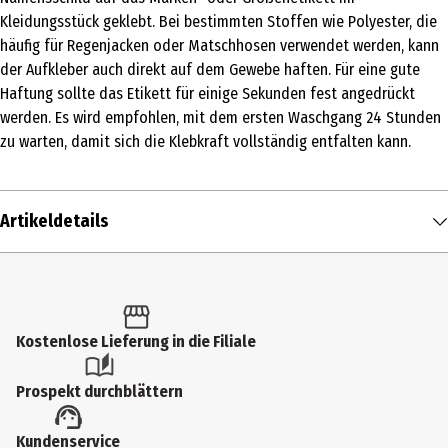
Kleidungsstück geklebt. Bei bestimmten Stoffen wie Polyester, die
häufig für Regenjacken oder Matschhosen verwendet werden, kann
der Aufkleber auch direkt auf dem Gewebe haften. Für eine gute
Haftung sollte das Etikett für einige Sekunden fest angedrückt
werden. Es wird empfohlen, mit dem ersten Waschgang 24 Stunden
zu warten, damit sich die Klebkraft vollständig entfalten kann.
Artikeldetails
Inhalt
1 Stk.
Produkttyp
Kostenlose Lieferung in die Filiale
Kleber
Prospekt durchblättern
Hersteller
Kundenservice
Avery Zweckform GmbH