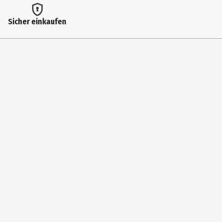
Herstelleradresse
Sicher einkaufen
Miesbacher Str. 5 ,83626 Oberlaindern / Valley
Kontaktmöglichkeit
kundenservice@avery.com