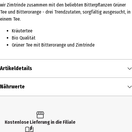
wir Zimtrinde zusammen mit den beliebten Bitterpflanzen Grüner
Tee und Bitterorange - drei Trendzutaten, sorgfältig ausgesucht, in
einem Tee.
Kräutertee
Bio Qualität
Grüner Tee mit Bitterorange und Zimtrinde
Artikeldetails
Inhalt
Nährwerte
27 g
Nährwerte je
100 ml
Produkttyp
Brennwert
2 kcal / 10 kJ
Kräutertee
Fett in g
0 g
Kostenlose Lieferung in die Filiale
Zutaten
- davon gesättigte Fettsäuren in g
0 g