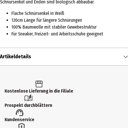
Schnürsenkel und Enden sind biologisch abbaubar.
Flache Schnürsenkel in Weiß
120cm Länge für längere Schnürungen
100% Baumwolle mit stabiler Gewebestruktur
Für Sneaker, Freizeit- und Arbeitsschuhe geeignet
Artikeldetails
Inhalt
120 cm
Produkttyp
Kostenlose Lieferung in die Filiale
Schuhpflege
Prospekt durchblättern
Farbe
Kundenservice
Weiß