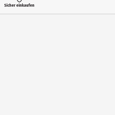
Materialdetails
Sicher einkaufen
100% Baumwolle, Schnürsenkel und Enden biologisch abbaubar.
Hersteller
Euro-Service-Vertrieb GmbH
Herstelleradresse
Brändströmstraße 9-11, DE-42289 Wuppertal
Kontaktmöglichkeit
info@barthels-feldhoff.de