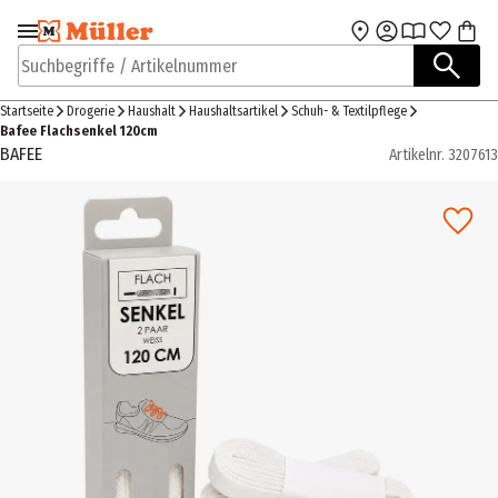
Zur Navigation
Zum Hauptinhalt
springen
springen
Suchbegriffe / Artikelnummer
Startseite
Drogerie
Haushalt
Haushaltsartikel
Schuh- & Textilpflege
Bafee Flachsenkel 120cm
BAFEE
Artikelnr.
3207613