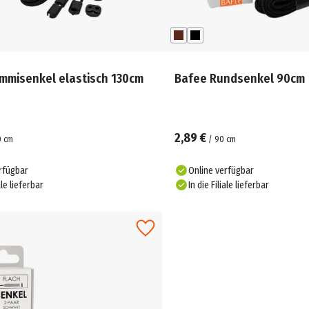
mmisenkel elastisch 130cm
Bafee Rundsenkel 90cm
2,89 €
0
cm
/
90
cm
rfügbar
Online verfügbar
ale lieferbar
In die Filiale lieferbar