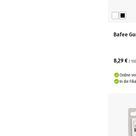
Bafee Gu
8,29 €
/
13
Online ve
In die Fili