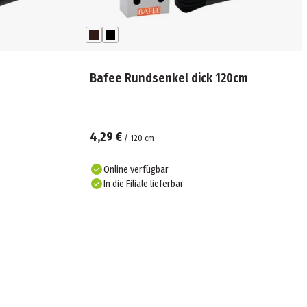
Bafee Rundsenkel dick 120cm
4,29 €
/
120
cm
Online verfügbar
In die Filiale lieferbar