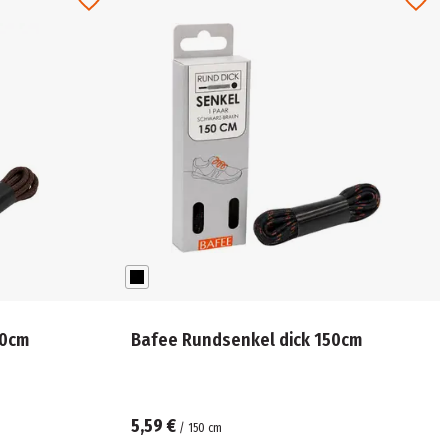
90cm
Bafee Rundsenkel dick 150cm
5,59 €
/
150
cm