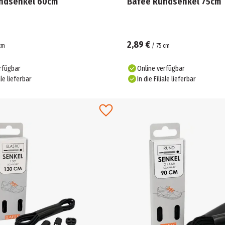
ndsenkel 60cm
Bafee Rundsenkel 75cm
2,89 €
cm
/
75
cm
rfügbar
Online verfügbar
ale lieferbar
In die Filiale lieferbar