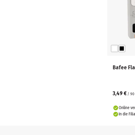
Bafee Fl
3,49 €
/
90
Online ve
In die Fili