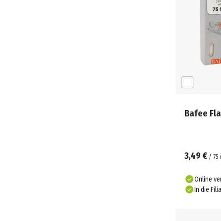
Bafee Fl
3,49 €
/
75
Online ve
In die Fili