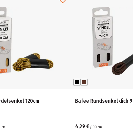
rdelsenkel 120cm
Bafee Rundsenkel dick 
4,29 €
0
cm
/
90
cm