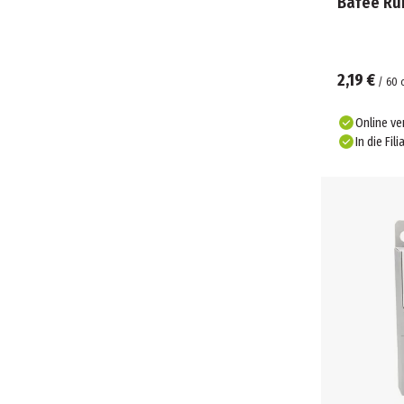
Bafee Ru
2,19 €
/
60
Online ve
In die Fili