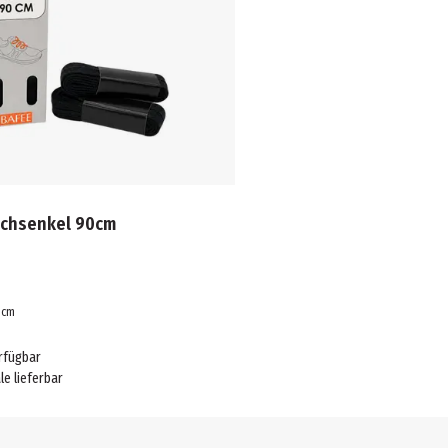
achsenkel 90cm
cm
rfügbar
ale lieferbar