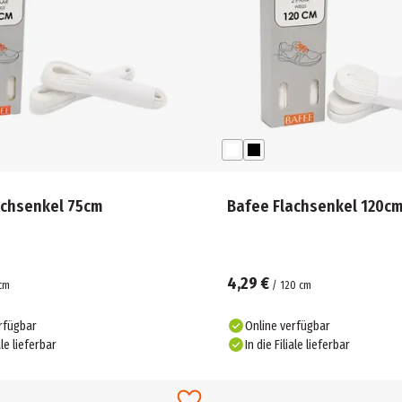
achsenkel 75cm
Bafee Flachsenkel 120c
4,29 €
cm
/
120
cm
rfügbar
Online verfügbar
ale lieferbar
In die Filiale lieferbar