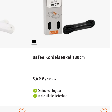
m
Bafee Kordelsenkel 180cm
3,49 €
/
180
cm
Online verfügbar
In die Filiale lieferbar