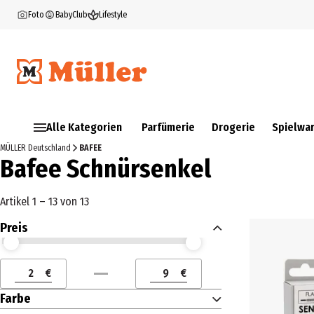
Foto
BabyClub
Lifestyle
Alle Kategorien
Parfümerie
Drogerie
Spielwa
MÜLLER Deutschland
BAFEE
Bafee Schnürsenkel
Artikel 1 – 13 von 13
Preis
Preis (€) ab
Preis (€) bis
€
€
Preis (€) ab
Preis (€) bis
Farbe