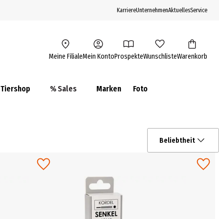
Karriere
Unternehmen
Aktuelles
Service
Meine Filiale
Mein Konto
Prospekte
Wunschliste
Warenkorb
Tiershop
% Sales
Marken
Foto
Beliebtheit