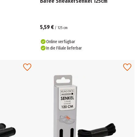
Bafee Sneakersenkel 125cm
5,59 €
/
125
cm
Online verfügbar
In die Filiale lieferbar