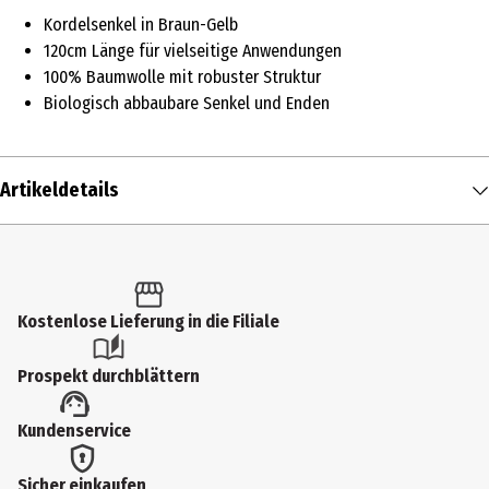
Kordelsenkel in Braun-Gelb
120cm Länge für vielseitige Anwendungen
100% Baumwolle mit robuster Struktur
Biologisch abbaubare Senkel und Enden
Artikeldetails
Inhalt
120 cm
Produkttyp
Kostenlose Lieferung in die Filiale
Schuhpflege
Prospekt durchblättern
Farbe
Kundenservice
Braun, Gelb
Materialdetails
Sicher einkaufen