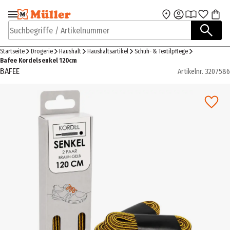
Zur Navigation
Zum Hauptinhalt
springen
springen
Suchbegriffe / Artikelnummer
Startseite
Drogerie
Haushalt
Haushaltsartikel
Schuh- & Textilpflege
Bafee Kordelsenkel 120cm
BAFEE
Artikelnr.
3207586