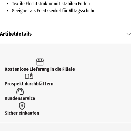
Textile Flechtstruktur mit stabilen Enden
Geeignet als Ersatzsenkel für Alltagsschuhe
Artikeldetails
Inhalt
60 cm
Produkttyp
Kostenlose Lieferung in die Filiale
Schuhpflege
Prospekt durchblättern
Farbe
Kundenservice
Schwarz
Materialdetails
Sicher einkaufen
100% Baumwolle, Schnürsenkel und Enden biologisch abbaubar.
Hersteller