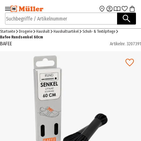
Zur Navigation
Zum Hauptinhalt
springen
springen
Suchbegriffe / Artikelnummer
Startseite
Drogerie
Haushalt
Haushaltsartikel
Schuh- & Textilpflege
Bafee Rundsenkel 60cm
BAFEE
Artikelnr.
3207391