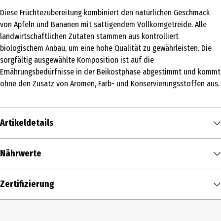
Diese Früchtezubereitung kombiniert den natürlichen Geschmack
von Äpfeln und Bananen mit sättigendem Vollkorngetreide. Alle
landwirtschaftlichen Zutaten stammen aus kontrolliert
biologischem Anbau, um eine hohe Qualität zu gewährleisten. Die
sorgfältig ausgewählte Komposition ist auf die
Ernährungsbedürfnisse in der Beikostphase abgestimmt und kommt
ohne den Zusatz von Aromen, Farb- und Konservierungsstoffen aus.
Artikeldetails
Inhalt
Nährwerte
190 g
Nährwerte je
100 g
Produkttyp
Zertifizierung
Brennwert
65 kcal / 276 kJ
Früchte
Fett in g
0,6 g
Altersempfehlung ab