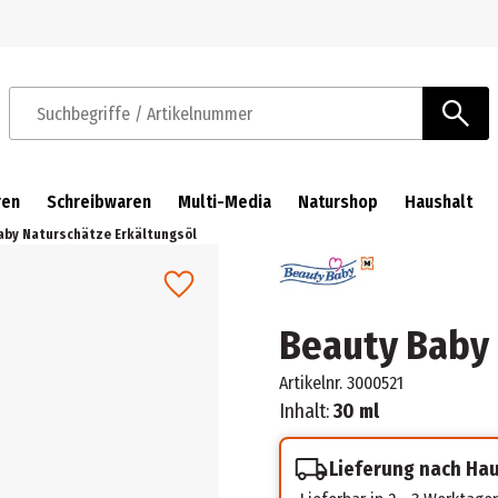
Zur Navigation springen
Zum Hauptinhalt springen
Suchbegriffe / Artikelnummer
ren
Schreibwaren
Multi-Media
Naturshop
Haushalt
aby Naturschätze Erkältungsöl
Beauty Baby 
Artikelnr.
3000521
Inhalt:
30 ml
Lieferung nach Ha