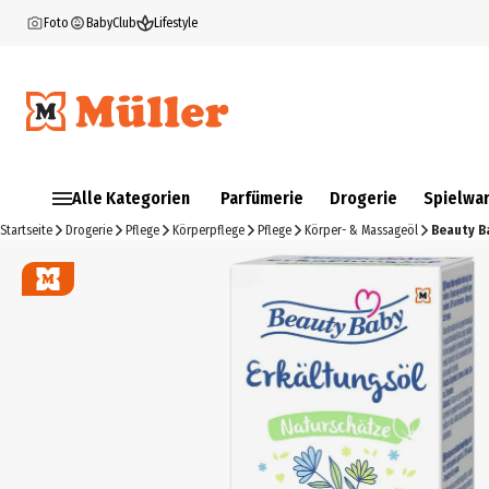
Foto
BabyClub
Lifestyle
Alle Kategorien
Parfümerie
Drogerie
Spielwa
Startseite
Drogerie
Pflege
Körperpflege
Pflege
Körper- & Massageöl
Beauty B