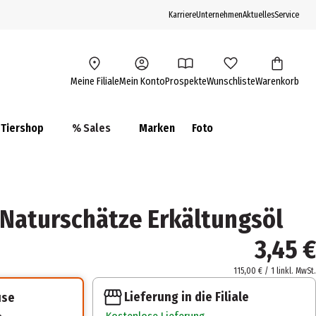
Karriere
Unternehmen
Aktuelles
Service
Meine Filiale
Mein Konto
Prospekte
Wunschliste
Warenkorb
Tiershop
% Sales
Marken
Foto
Naturschätze Erkältungsöl
3,45 €
115,00 € / 1 l
inkl. MwSt.
Lieferung in die Filiale
use