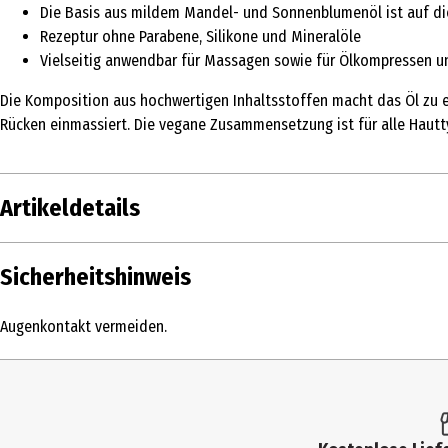
Die Basis aus mildem Mandel- und Sonnenblumenöl ist auf di
Rezeptur ohne Parabene, Silikone und Mineralöle
Vielseitig anwendbar für Massagen sowie für Ölkompressen u
Die Komposition aus hochwertigen Inhaltsstoffen macht das Öl zu e
Rücken einmassiert. Die vegane Zusammensetzung ist für alle Hautt
Artikeldetails
Inhalt
30 ml
Sicherheitshinweis
Produkttyp
Öl
Augenkontakt vermeiden.
Dermatologisch
Ja
getestet
Einsatzbereich
Pflege