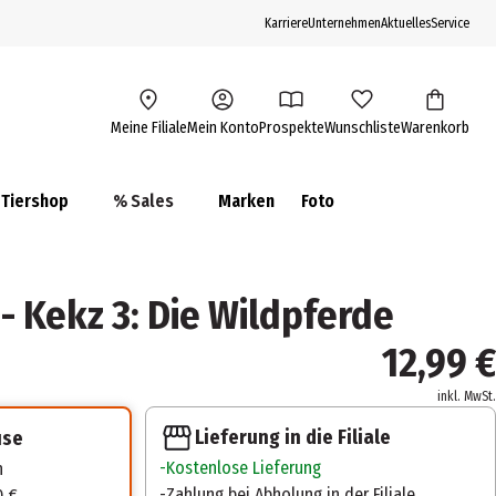
Karriere
Unternehmen
Aktuelles
Service
Meine Filiale
Mein Konto
Prospekte
Wunschliste
Warenkorb
Tiershop
% Sales
Marken
Foto
 - Kekz 3: Die Wildpferde
12,99 €
inkl. MwSt.
Lieferung in die Filiale
use
Kostenlose Lieferung
n
Zahlung bei Abholung in der Filiale
0 €