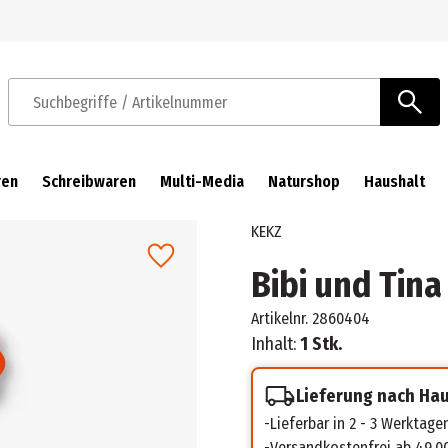
Zur Navigation springen
Zum Hauptinhalt springen
Suchbegriffe / Artikelnummer
ren
Schreibwaren
Multi-Media
Naturshop
Haushalt
KEKZ
Bibi und Tina
Artikelnr.
2860404
Inhalt:
1 Stk.
Lieferung nach Ha
Lieferbar in 2 - 3 Werktage
Versandkostenfrei ab 49,0