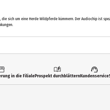
a, die sich um eine Herde Wildpferde kümmern. Der Audiochip ist spe
nkungen.
1 Stk.
Multimedia
rung in die Filiale
Prospekt durchblättern
Kundenservice
Hörspiel (Kinder)
Edel Music&Entertainment GmbH
Neumühlen 17, 22763 Hamburg
customer.service@edel.com