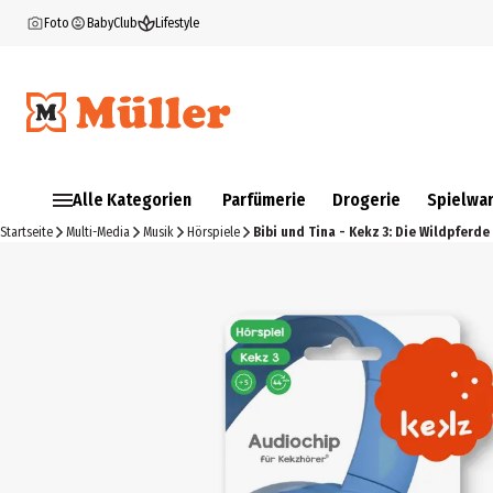
Foto
BabyClub
Lifestyle
Alle Kategorien
Parfümerie
Drogerie
Spielwa
Startseite
Multi-Media
Musik
Hörspiele
Bibi und Tina - Kekz 3: Die Wildpferde