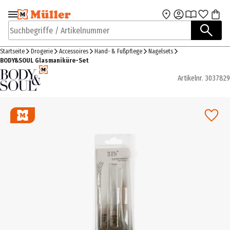
Zur Navigation
Zum Hauptinhalt
springen
springen
Suchbegriffe / Artikelnummer
Startseite
Drogerie
Accessoires
Hand- & Fußpflege
Nagelsets
BODY&SOUL Glasmaniküre-Set
Artikelnr.
3037829