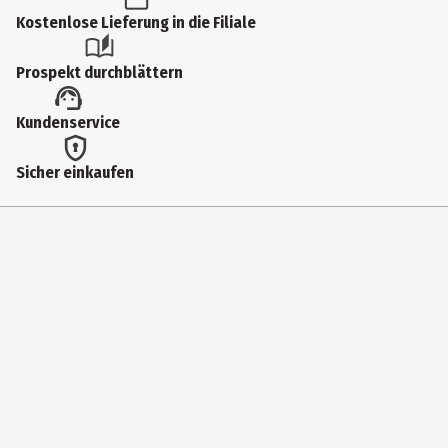
Produkttyp
Kostenlose Lieferung in die Filiale
Keramikfiguren
Prospekt durchblättern
Breite
Kundenservice
15 cm
Gewicht
Sicher einkaufen
1650 g
Farbe
Weiß
Höhe
34.5 cm
Materialdetails
Steinzeug
Tiefe