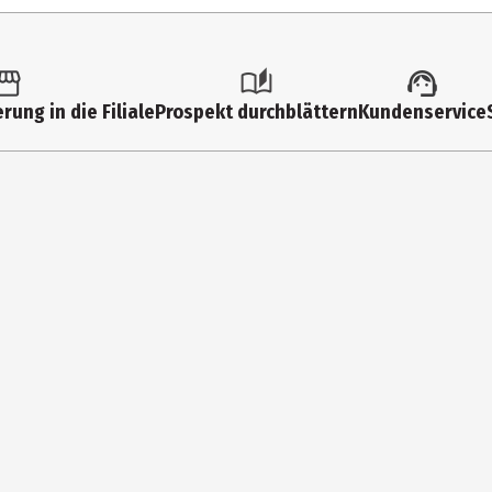
3 Jahre
10 Jahre
33696
rung in die Filiale
Prospekt durchblättern
Kundenservice
4 Stück
BRIO Loks und Wagen
Kleinkinder
Ravensburger Verlag GmbH
Robert-Bosch-Str. 1, 88214 Ravensburg
www.ravensburger.de