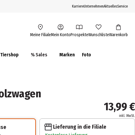
Karriere
Unternehmen
Aktuelles
Service
Meine Filiale
Mein Konto
Prospekte
Wunschliste
Warenkorb
Tiershop
% Sales
Marken
Foto
holzwagen
13,99 €
inkl. MwSt.
Lieferung in die Filiale
use