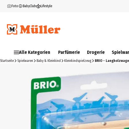
Foto
BabyClub
Lifestyle
Alle Kategorien
Parfümerie
Drogerie
Spielwa
Startseite
Spielwaren
Baby & Kleinkind
Kleinkindspielzeug
BRIO - Langholzwag