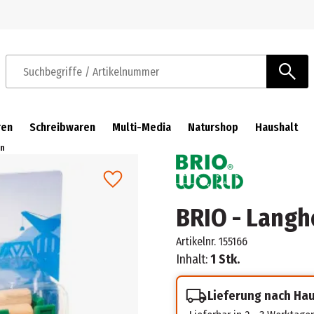
Zur Navigation springen
Zum Hauptinhalt springen
Suchbegriffe / Artikelnummer
ren
Schreibwaren
Multi-Media
Naturshop
Haushalt
en
BRIO - Lang
Artikelnr.
155166
Inhalt:
1 Stk.
Lieferung nach Ha