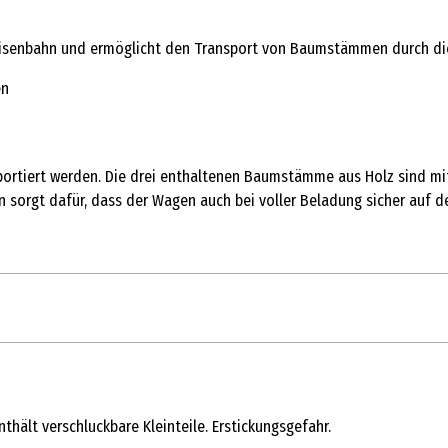
eisenbahn und ermöglicht den Transport von Baumstämmen durch die B
en
ortiert werden. Die drei enthaltenen Baumstämme aus Holz sind m
sorgt dafür, dass der Wagen auch bei voller Beladung sicher auf d
1 Stk.
Holzeisenbahn Set
thält verschluckbare Kleinteile. Erstickungsgefahr.