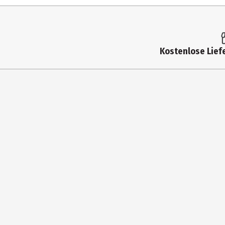
Altersempfehlung ab
Altersempfehlung bis
Artikelnummer des Herstellers
Kostenlose Liefe
Lieferumfang
Lizenz (spw)
Zielgruppe
Hersteller
Herstelleradresse
Kontaktmöglichkeit