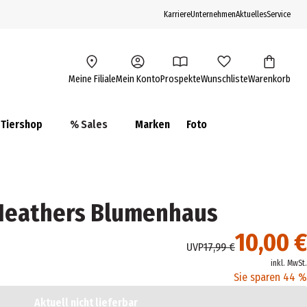
Karriere
Unternehmen
Aktuelles
Service
Meine Filiale
Mein Konto
Prospekte
Wunschliste
Warenkorb
Tiershop
% Sales
Marken
Foto
 Heathers Blumenhaus
10,00 €
UVP
17,99 €
inkl. MwSt.
Sie sparen 44 %
Aktuell nicht lieferbar