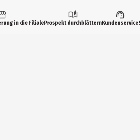
1 Stk.
Spielwelten
rung in die Filiale
Prospekt durchblättern
Kundenservice
3 Jahre
636218003
Ravensburger Verlag GmbH
Robert - Bosch - Str. 1 88214 Ravensburg
https://www.ravensburger.de/