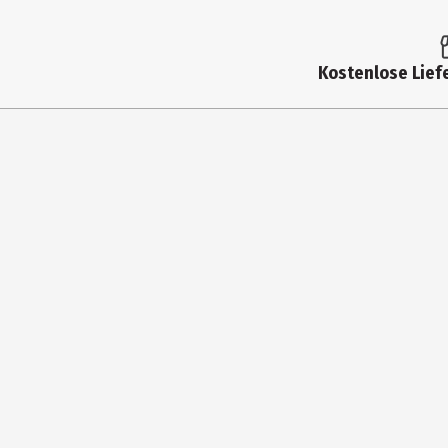
Inhalt
Produkttyp
Kostenlose Liefe
Altersempfehlung ab
Artikelnummer des Herstellers
Hersteller
Herstelleradresse
Kontaktmöglichkeit