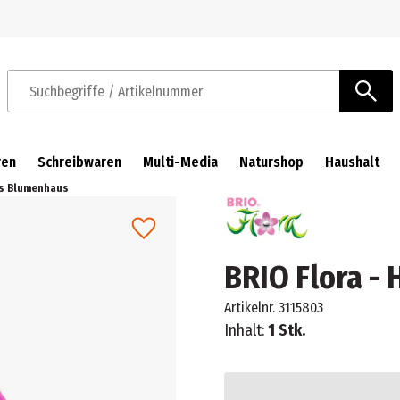
Zur Navigation springen
Zum Hauptinhalt springen
Suchbegriffe / Artikelnummer
ren
Schreibwaren
Multi-Media
Naturshop
Haushalt
rs Blumenhaus
BRIO Flora -
Artikelnr.
3115803
Inhalt:
1 Stk.