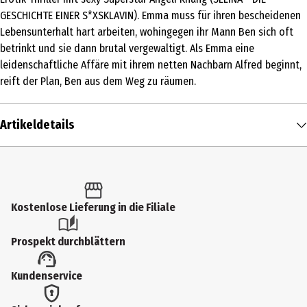
GESCHICHTE EINER S*XSKLAVIN). Emma muss für ihren bescheidenen
Lebensunterhalt hart arbeiten, wohingegen ihr Mann Ben sich oft
betrinkt und sie dann brutal vergewaltigt. Als Emma eine
leidenschaftliche Affäre mit ihrem netten Nachbarn Alfred beginnt,
reift der Plan, Ben aus dem Weg zu räumen.
Artikeldetails
Inhalt
1 Stk.
Altersfreigabe
Kostenlose Lieferung in die Filiale
18
Prospekt durchblättern
Produkttyp
Kundenservice
Multimedia
Bildformat