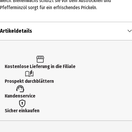
weich. Bienenwachs schützt sie vor dem Austrocknen und
Pfefferminzöl sorgt für ein erfrischendes Prickeln.
Artikeldetails
Inhalt
4.3 g
Produkttyp
Kostenlose Lieferung in die Filiale
Balm
Prospekt durchblättern
Einsatzbereich
Kundenservice
Lippenpflege
Hauttyp
Sicher einkaufen
alle Hauttypen
Inhaltsstoffe