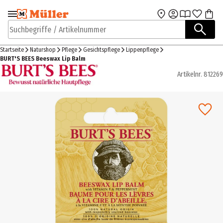
Zur Navigation
Zum Hauptinhalt
springen
springen
Suchbegriffe / Artikelnummer
Startseite
Naturshop
Pflege
Gesichtspflege
Lippenpflege
BURT'S BEES Beeswax Lip Balm
Artikelnr.
812269