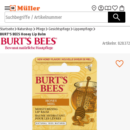
Zur Navigation
Zum Hauptinhalt
springen
springen
Suchbegriffe / Artikelnummer
Startseite
Naturshop
Pflege
Gesichtspflege
Lippenpflege
BURT'S BEES Honey Lip Balm
Artikelnr.
828372