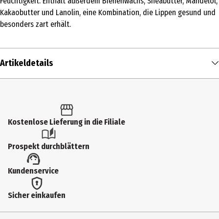
Feuchtigkeit. Enthält außerdem Bienenwachs, Sheabutter, Mandelöl,
Kakaobutter und Lanolin, eine Kombination, die Lippen gesund und
besonders zart erhält.
Artikeldetails
Inhalt
4.3 g
Produkttyp
Kostenlose Lieferung in die Filiale
Balm
Prospekt durchblättern
Einsatzbereich
Kundenservice
Lippenpflege
Hauttyp
Sicher einkaufen
alle Hauttypen