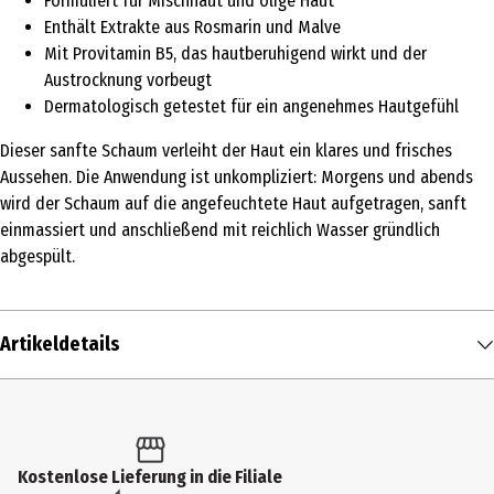
Formuliert für Mischhaut und ölige Haut
Enthält Extrakte aus Rosmarin und Malve
Mit Provitamin B5, das hautberuhigend wirkt und der
Austrocknung vorbeugt
Dermatologisch getestet für ein angenehmes Hautgefühl
Dieser sanfte Schaum verleiht der Haut ein klares und frisches
Aussehen. Die Anwendung ist unkompliziert: Morgens und abends
wird der Schaum auf die angefeuchtete Haut aufgetragen, sanft
einmassiert und anschließend mit reichlich Wasser gründlich
abgespült.
Artikeldetails
Inhalt
150 ml
Produkttyp
Kostenlose Lieferung in die Filiale