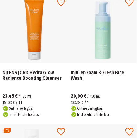
NILENS JORD Hydra Glow
minLen Foam & Fresh Face
Radiance Boosting Cleanser
Wash
23,45 €
20,00 €
/
150
ml
/
150
ml
156,33 € / 1 l
133,33 € / 1 l
Online verfügbar
Online verfügbar
In die Filiale lieferbar
In die Filiale lieferbar