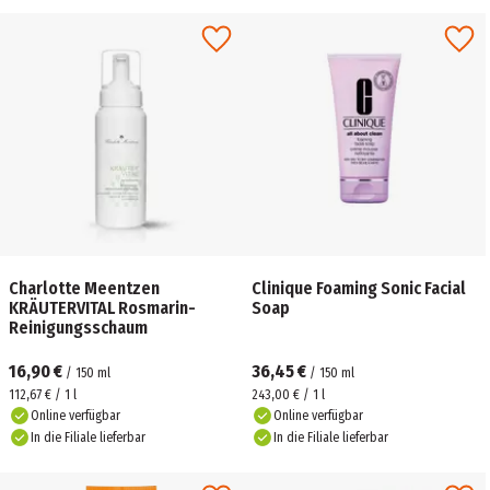
Charlotte Meentzen
Clinique Foaming Sonic Facial
KRÄUTERVITAL Rosmarin-
Soap
Reinigungsschaum
16,90 €
36,45 €
/
150
ml
/
150
ml
112,67 € / 1 l
243,00 € / 1 l
Online verfügbar
Online verfügbar
In die Filiale lieferbar
In die Filiale lieferbar