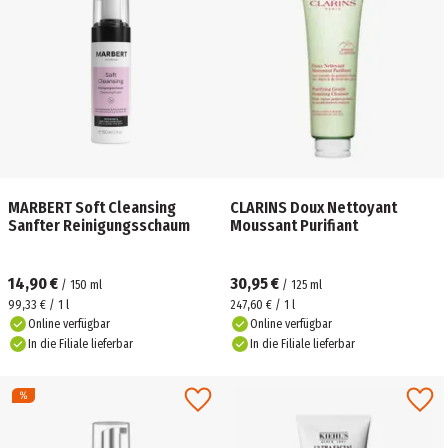
MARBERT Soft Cleansing
CLARINS Doux Nettoyant
Sanfter Reinigungsschaum
Moussant Purifiant
14,90 €
30,95 €
/
150
ml
/
125
ml
99,33 € / 1 l
247,60 € / 1 l
Online verfügbar
Online verfügbar
In die Filiale lieferbar
In die Filiale lieferbar