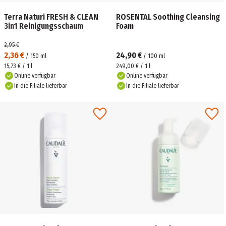
Terra Naturi FRESH & CLEAN
ROSENTAL Soothing Cleansing
3in1 Reinigungsschaum
Foam
2,95 €
2,36 €
24,90 €
/
150
ml
/
100
ml
15,73 € / 1 l
249,00 € / 1 l
Online verfügbar
Online verfügbar
In die Filiale lieferbar
In die Filiale lieferbar