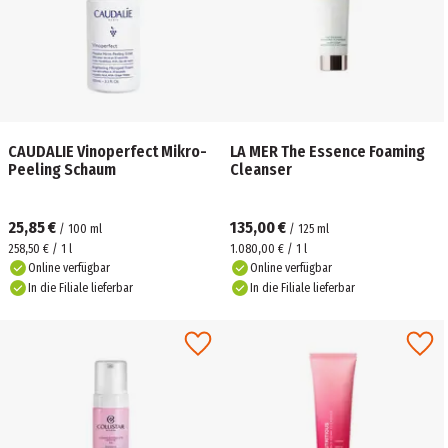
CAUDALIE Vinoperfect Mikro-
LA MER The Essence Foaming
Peeling Schaum
Cleanser
25,85 €
135,00 €
/
100
ml
/
125
ml
258,50 € / 1 l
1.080,00 € / 1 l
Online verfügbar
Online verfügbar
In die Filiale lieferbar
In die Filiale lieferbar