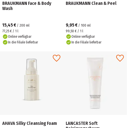
BRAUKMANN Face & Body
BRAUKMANN Clean & Peel
Wash
15,45 €
9,95 €
/
200
ml
/
100
ml
77,25 € / 1 l
99,50 € / 1 l
Online verfügbar
Online verfügbar
In die Filiale lieferbar
In die Filiale lieferbar
AHAVA Silky Cleansing Foam
LANCASTER Soft