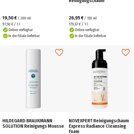
Reinigungschaum
19,50 €
26,95 €
/
200
ml
/
150
ml
97,50 € / 1 l
179,67 € / 1 l
Online verfügbar
Online verfügbar
In die Filiale lieferbar
In die Filiale lieferbar
HILDEGARD BRAUKMANN
NOVEXPERT Reinigungschaum
SOLUTION Reinigungs Mousse
Express Radiance Cleansing
Foam