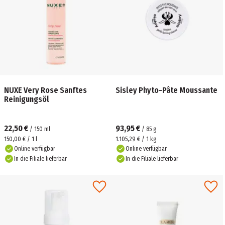
NUXE Very Rose Sanftes
Sisley Phyto-Pâte Moussante
Reinigungsöl
22,50 €
93,95 €
/
150
ml
/
85
g
150,00 € / 1 l
1.105,29 € / 1 kg
Online verfügbar
Online verfügbar
In die Filiale lieferbar
In die Filiale lieferbar