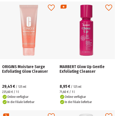
ORIGINS Moisture Surge
MARBERT Glow Up Gentle
Exfoliating Glow Cleanser
Exfoliating Cleanser
29,45 €
8,95 €
/
125
ml
/
125
ml
235,60 € / 1 l
71,60 € / 1 l
Online verfügbar
Online verfügbar
In die Filiale lieferbar
In die Filiale lieferbar