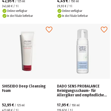
42,95 €
4,49 €
/
125
ml
/
150
ml
343,60 € / 1 l
29,93 € / 1 l
Online verfügbar
Online verfügbar
In die Filiale lieferbar
In die Filiale lieferbar
SHISEIDO Deep Cleansing
DADO SENS PROBALANCE
Foam
Reinigungsschaum- für
Allergiker und empfindliche
Haut
52,95 €
17,95 €
/
125
ml
/
150
ml
423,60 € / 1 l
119,67 € / 1 l