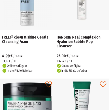
FREE!® clean & shine Gentle
HANSKIN Real Complexion
Cleansing Foam
Hyalurion Bubble Pop
Cleanser
4,99 €
25,00 €
/
150
ml
/
150
ml
33,27 € / 1 l
166,67 € / 1 l
Online verfügbar
Online verfügbar
In die Filiale lieferbar
In die Filiale lieferbar