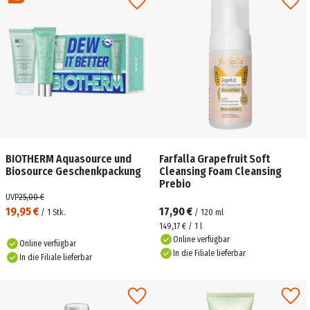
BIOTHERM Aquasource und
Farfalla Grapefruit Soft
Biosource Geschenkpackung
Cleansing Foam Cleansing
Prebio
UVP
25,00 €
19,95 €
17,90 €
/
1
Stk.
/
120
ml
149,17 € / 1 l
Online verfügbar
Online verfügbar
In die Filiale lieferbar
In die Filiale lieferbar