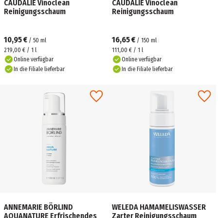
CAUDALIE Vinoclean
CAUDALIE Vinoclean
Reinigungsschaum
Reinigungsschaum
10,95 €
16,65 €
/
50
ml
/
150
ml
219,00 € / 1 l
111,00 € / 1 l
Online verfügbar
Online verfügbar
In die Filiale lieferbar
In die Filiale lieferbar
ANNEMARIE BÖRLIND
WELEDA HAMAMELISWASSER
AQUANATURE Erfrischendes
Zarter Reinigungsschaum