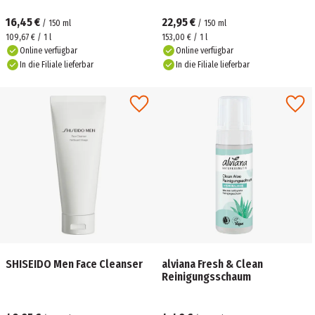
16,45 €
22,95 €
/
150
ml
/
150
ml
109,67 € / 1 l
153,00 € / 1 l
Online verfügbar
Online verfügbar
In die Filiale lieferbar
In die Filiale lieferbar
SHISEIDO Men Face Cleanser
alviana Fresh & Clean
Reinigungsschaum