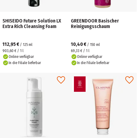
SHISEIDO Future Solution LX
GREENDOOR Basischer
Extra Rich Cleansing Foam
Reinigungsschaum
112,95 €
10,40 €
/
125
ml
/
150
ml
903,60 € / 1 l
69,33 € / 1 l
Online verfügbar
Online verfügbar
In die Filiale lieferbar
In die Filiale lieferbar