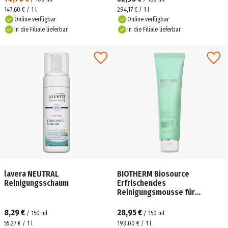
147,60 € / 1 l
294,17 € / 1 l
Online verfügbar
Online verfügbar
In die Filiale lieferbar
In die Filiale lieferbar
lavera NEUTRAL
BIOTHERM Biosource
Reinigungsschaum
Erfrischendes
Reinigungsmousse für
normale und Mischhaut
8,29 €
28,95 €
/
150
ml
/
150
ml
55,27 € / 1 l
193,00 € / 1 l