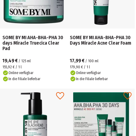
SOME BY MI AHA-BHA-PHA 30
SOME BY MI AHA-BHA-PHA 30
days Miracle Truecica Clear
Days Miracle Acne Clear Foam
Pad
19,49 €
17,99 €
/
125
ml
/
100
ml
155,92 € / 1 l
179,90 € / 1 l
Online verfügbar
Online verfügbar
In die Filiale lieferbar
In die Filiale lieferbar