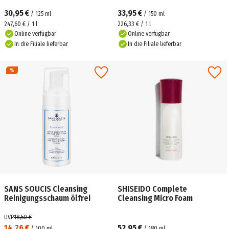
30,95 €
33,95 €
/
125
ml
/
150
ml
247,60 € / 1 l
226,33 € / 1 l
Online verfügbar
Online verfügbar
In die Filiale lieferbar
In die Filiale lieferbar
SANS SOUCIS Cleansing
SHISEIDO Complete
Reinigungsschaum ölfrei
Cleansing Micro Foam
UVP
18,50 €
14,76 €
52,95 €
/
100
ml
/
180
ml