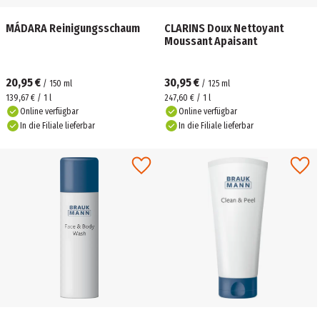
MÁDARA Reinigungsschaum
CLARINS Doux Nettoyant
Moussant Apaisant
20,95 €
30,95 €
/
150
ml
/
125
ml
139,67 € / 1 l
247,60 € / 1 l
Online verfügbar
Online verfügbar
In die Filiale lieferbar
In die Filiale lieferbar