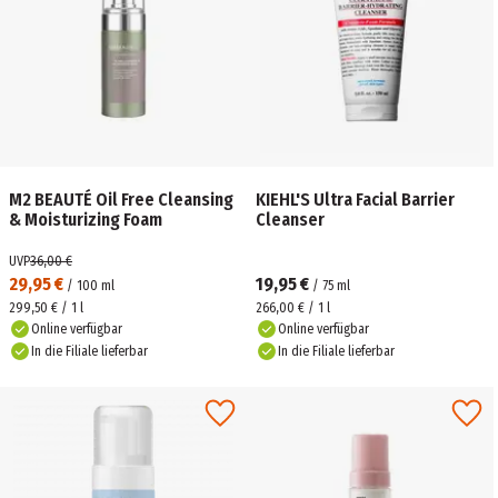
M2 BEAUTÉ Oil Free Cleansing
KIEHL'S Ultra Facial Barrier
& Moisturizing Foam
Cleanser
UVP
36,00 €
29,95 €
19,95 €
/
100
ml
/
75
ml
299,50 € / 1 l
266,00 € / 1 l
Online verfügbar
Online verfügbar
In die Filiale lieferbar
In die Filiale lieferbar