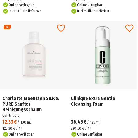
Online verfügbar
Online verfügbar
In die Filiale lieferbar
In die Filiale lieferbar
Charlotte Meentzen SILK &
Clinique Extra Gentle
PURE Sanfter
Cleansing Foam
Reinigungsschaum
UVP
17,90 €
12,53 €
36,45 €
/
100
ml
/
125
ml
125,30 € / 1 l
291,60 € / 1 l
Online verfügbar
Online verfügbar