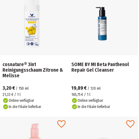
cosnature® 3in1
SOME BY MI Beta Panthenol
Reinigungsschaum Zitrone &
Repair Gel Cleanser
Melisse
3,20 €
19,89 €
/
150
ml
/
120
ml
21,33 € / 1 l
165,75 € / 1 l
Online verfügbar
Online verfügbar
In die Filiale lieferbar
In die Filiale lieferbar