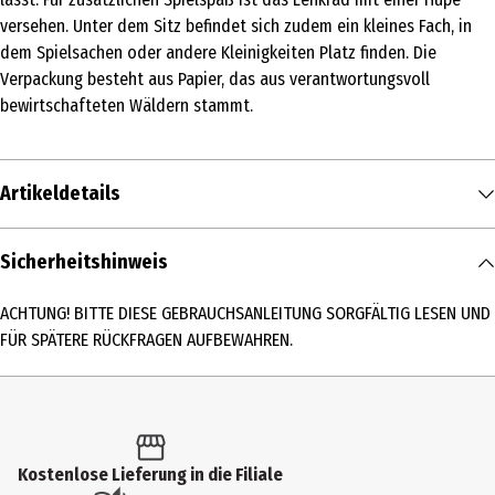
versehen. Unter dem Sitz befindet sich zudem ein kleines Fach, in
dem Spielsachen oder andere Kleinigkeiten Platz finden. Die
Verpackung besteht aus Papier, das aus verantwortungsvoll
bewirtschafteten Wäldern stammt.
Artikeldetails
Inhalt
Sicherheitshinweis
1 Stk.
ACHTUNG! BITTE DIESE GEBRAUCHSANLEITUNG SORGFÄLTIG LESEN UND
Produkttyp
FÜR SPÄTERE RÜCKFRAGEN AUFBEWAHREN.
Rutscher/Sitzfahrzeuge
Altersempfehlung ab
12 Monate
Kostenlose Lieferung in die Filiale
Artikelnummer des Herstellers