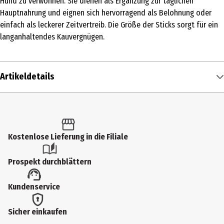
Hund zu verwöhnen. Sie dienen als Ergänzung zur täglichen
Hauptnahrung und eignen sich hervorragend als Belohnung oder
einfach als leckerer Zeitvertreib. Die Größe der Sticks sorgt für ein
langanhaltendes Kauvergnügen.
Artikeldetails
Inhalt
3 Stk.
Produkttyp
Kostenlose Lieferung in die Filiale
Belohnung & Snacks
Prospekt durchblättern
Fütterungsempfehlung
Kundenservice
Als Belohnungssnack ergänzend zur gewohnten Hauptnahrung.
Futtermittelart
Sicher einkaufen
Ergänzungsfutter