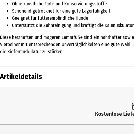
Ohne künstliche Farb- und Konservierungsstoffe
Schonend getrocknet für eine gute Lagerfähigkeit
Geeignet für futterempfindliche Hunde
Unterstützt die Zahnreinigung und kräftigt die Kaumuskulatur
Diese herzhaften und mageren Lammfüße sind ein nahrhafter sowie lei
Vierbeiner mit entsprechenden Unverträglichkeiten eine gute Wahl. 
die Kiefermuskulatur zu stärken.
Artikeldetails
Inhalt
5 Stk.
Produkttyp
Belohnung & Snacks
Kostenlose Liefe
Fütterungsempfehlung
Lammfüße sind ein bekömmlicher Belohnu
besonders leicht verdaulich und somit 
dar. Beim Zerkauen werden gleichzeitig 