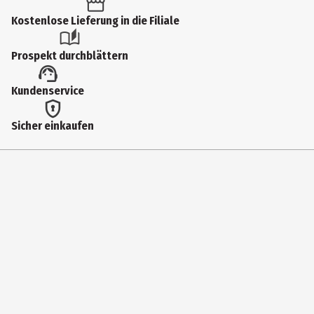
Produkttyp
Kostenlose Lieferung in die Filiale
Schreibblöcke
Prospekt durchblättern
Artikelnummer des Herstellers
Kundenservice
400129114
Format
Sicher einkaufen
A4
Lineatur
Lineatur 28
Lieferumfang
Collegeblock mit 80 Blatt
Hersteller
Hamelin GmbH
Herstelleradresse