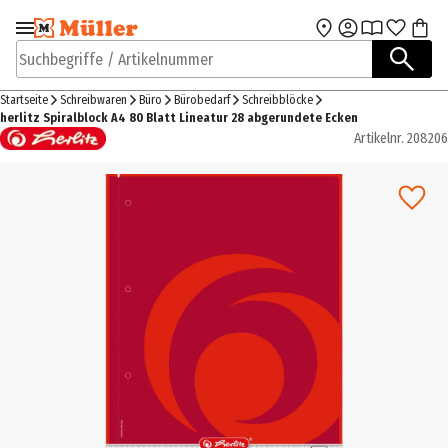
Zur Navigation
Zum Hauptinhalt
springen
springen
Suchbegriffe / Artikelnummer
Startseite
Schreibwaren
Büro
Bürobedarf
Schreibblöcke
herlitz Spiralblock A4 80 Blatt Lineatur 28 abgerundete Ecken
Artikelnr.
208206