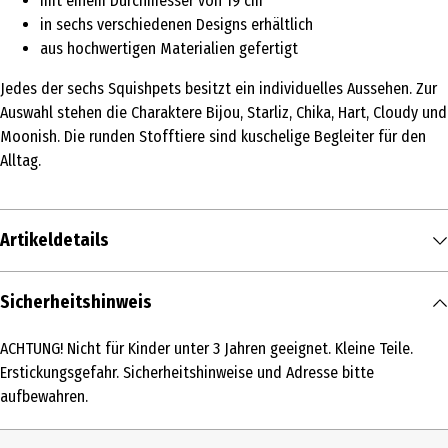
mit einem Durchmesser von 19 cm
in sechs verschiedenen Designs erhältlich
aus hochwertigen Materialien gefertigt
Jedes der sechs Squishpets besitzt ein individuelles Aussehen. Zur
Auswahl stehen die Charaktere Bijou, Starliz, Chika, Hart, Cloudy und
Moonish. Die runden Stofftiere sind kuschelige Begleiter für den
Alltag.
Artikeldetails
Inhalt
Sicherheitshinweis
1 Stk.
ACHTUNG! Nicht für Kinder unter 3 Jahren geeignet. Kleine Teile.
Produkttyp
Erstickungsgefahr. Sicherheitshinweise und Adresse bitte
Kleinspielzeug
aufbewahren.
Altersempfehlung ab