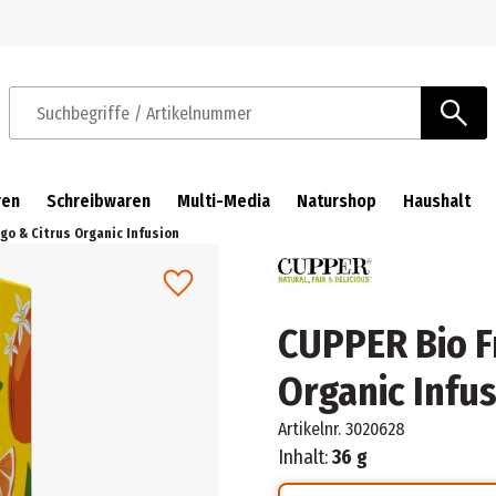
Zur Navigation springen
Zum Hauptinhalt springen
Suchbegriffe / Artikelnummer
ren
Schreibwaren
Multi-Media
Naturshop
Haushalt
o & Citrus Organic Infusion
CUPPER Bio F
Organic Infu
Artikelnr.
3020628
Inhalt:
36 g