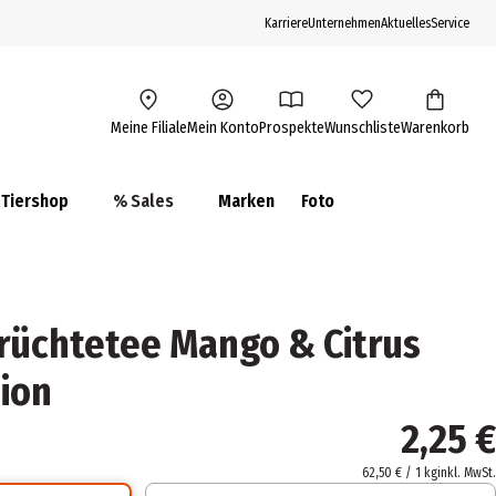
Karriere
Unternehmen
Aktuelles
Service
Meine Filiale
Mein Konto
Prospekte
Wunschliste
Warenkorb
Tiershop
% Sales
Marken
Foto
rüchtetee Mango & Citrus
sion
2,25 €
62,50 € / 1 kg
inkl. MwSt.