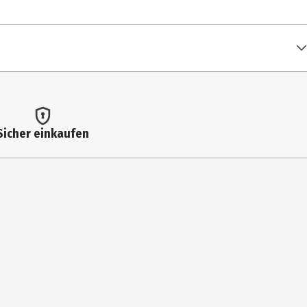
urzel, Limettenschale*, Natürliches Limettenaroma (*aus
Sicher einkaufen