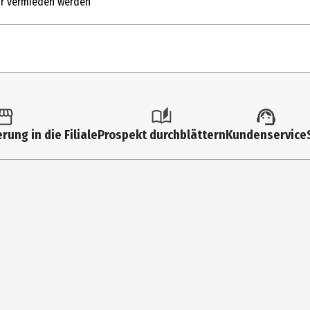
ehr vermieden werden
el*, Natürliches Mangoaroma*, Hibiskus*, Orangenschale*, Chicoréew
rung in die Filiale
Prospekt durchblättern
Kundenservice
asser übergießen und für 7-8 Minuten ziehen lassen.