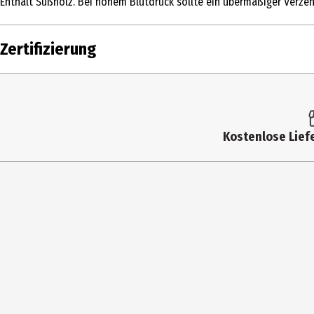
Enthält Süßholz. Bei hohem Blutdruck sollte ein übermäßiger Verz
Zutaten
Honigbusch*, Apfelgranulat*, Süßholzwurz
ökologischem Anbau)
Zertifizierung
Zertifizierung
EU-Bio
Eigenschaften
Vegan|Glutenfrei|Laktosefrei
Herkunftsland
Großbritannien (GB)
Kostenlose Liefe
Lagerhinweis
Trocken lagern.
Öko-Kontrollstelle
GB-ORG-05
Zubereitungshinweis
Den Aufgussbeutel mit 250ml kochendem W
Hersteller
Allos Hof-Manufaktur GmbH
Herstelleradresse
Postfach 107527, DE-28075 Bremen
Kontaktmöglichkeit
info@cupper-teas.de