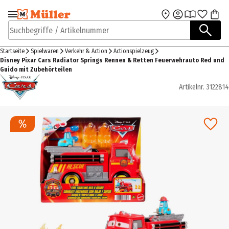
Zur Navigation
Zum Hauptinhalt
springen
springen
Suchbegriffe / Artikelnummer
Startseite
Spielwaren
Verkehr & Action
Actionspielzeug
Disney Pixar Cars Radiator Springs Rennen & Retten Feuerwehrauto Red und
Guido mit Zubehörteilen
Artikelnr.
3122814