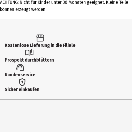
ACHTUNG: Nicht für Kinder unter 36 Monaten geeignet. Kleine Teile
Produkttyp
können erzeugt werden.
Action Figuren
Altersempfehlung ab
3 Jahre
Kostenlose Lieferung in die Filiale
Artikelnummer des Herstellers
JFL54
Prospekt durchblättern
Hersteller
Kundenservice
Mattel Europa B.V.
Herstelleradresse
Sicher einkaufen
Gondel 1, 1186 MJ Amstelveen, Niederlande
Kontaktmöglichkeit
service.mattel.com