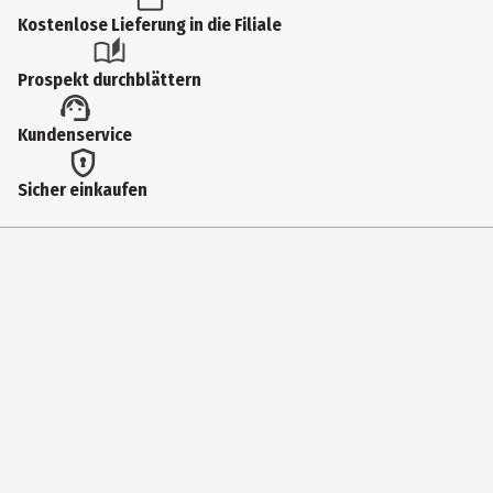
Produkttyp
Kostenlose Lieferung in die Filiale
Federmäppchen
Prospekt durchblättern
Hersteller
Kundenservice
Eberhard Faber Vertrieb GmbH
Herstelleradresse
Sicher einkaufen
Nürnberger Str. 2 ,90546 Stein
Kontaktmöglichkeit
info@eberhardfaber.de