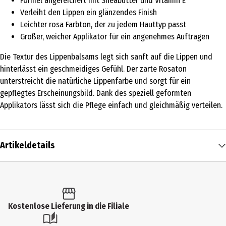
Formel angereichert mit Sheabutter und Vitamin E
Verleiht den Lippen ein glänzendes Finish
Leichter rosa Farbton, der zu jedem Hauttyp passt
Großer, weicher Applikator für ein angenehmes Auftragen
Die Textur des Lippenbalsams legt sich sanft auf die Lippen und
hinterlässt ein geschmeidiges Gefühl. Der zarte Rosaton
unterstreicht die natürliche Lippenfarbe und sorgt für ein
gepflegtes Erscheinungsbild. Dank des speziell geformten
Applikators lässt sich die Pflege einfach und gleichmäßig verteilen.
Artikeldetails
Inhalt
5 ml
Produkttyp
Kostenlose Lieferung in die Filiale
Lippenfarbe