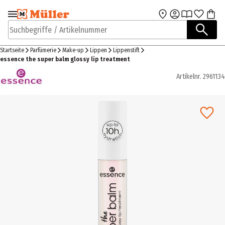
Zur Navigation
Zum Hauptinhalt
springen
springen
Suchbegriffe / Artikelnummer
Startseite
Parfümerie
Make-up
Lippen
Lippenstift
essence the super balm glossy lip treatment
Artikelnr.
2961134