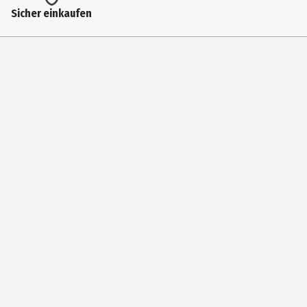
Artikelnummer des Herstellers
Sicher einkaufen
338/61282
Hersteller
Panini Verlags GmbH
Herstelleradresse
Schloßstr. 76 70176 Stuttgart
Kontaktmöglichkeit
https://www.panini.de/