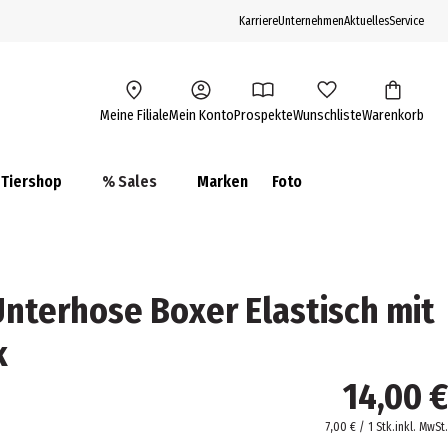
Karriere
Unternehmen
Aktuelles
Service
Meine Filiale
Mein Konto
Prospekte
Wunschliste
Warenkorb
Tiershop
% Sales
Marken
Foto
Unterhose Boxer Elastisch mit
k
14,00 €
7,00 € / 1 Stk.
inkl. MwSt.