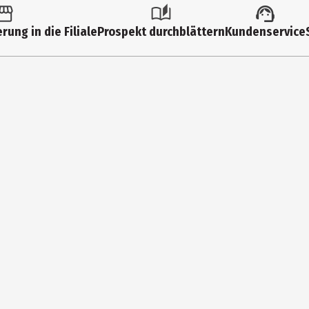
 Elasthan
rung in die Filiale
Prospekt durchblättern
Kundenservice
chen, nicht bügeln, nicht im Wäschetrockner trocknen, keine chemis
e delle Stiviere, Mantova, Italy