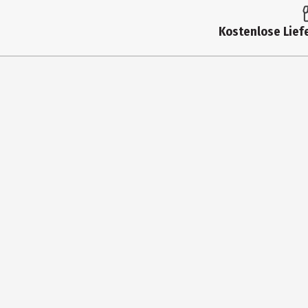
Materialdetails
Weiß/Farbig: 95% Baumwolle, 5%
Kostenlose Liefe
Pflegehinweis
Normalwaschung 30°C, nicht blei
Zielgruppe
Herren
Hersteller
MAN SOCKS ITALIA SRL
Herstelleradresse
Via Mazzini 105, 46043 Castiglion
Kontaktmöglichkeit
info@mansocks.it