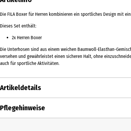
Die FILA Boxer für Herren kombinieren ein sportliches Design mit e
Dieses Set enthält:
2x Herren Boxer
Die Unterhosen sind aus einem weichen Baumwoll-Elasthan-Gemisch ge
versehen und gewährleistet einen sicheren Halt, ohne einzuschneid
auch für sportliche Aktivitäten.
Artikeldetails
Inhalt
2 Stk.
Pflegehinweise
Produkttyp
Boxershorts
Farbe
ASSORTED