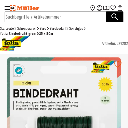
Zur Navigation
Zum Hauptinhalt
springen
springen
Suchbegriffe / Artikelnummer
Startseite
Schreibwaren
Büro
Bürobedarf
Sonstiges
folia Bindedraht grün 0,35 x 50m
Artikelnr.
229282