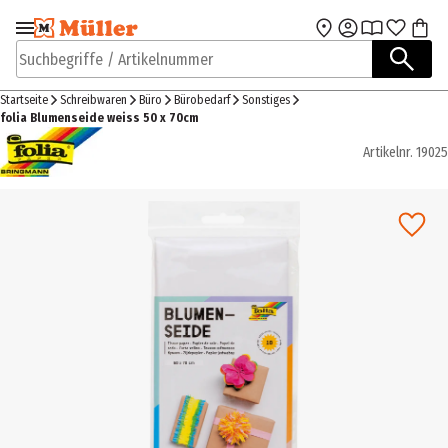
Zur Navigation
Zum Hauptinhalt
springen
springen
Suchbegriffe / Artikelnummer
Startseite
Schreibwaren
Büro
Bürobedarf
Sonstiges
folia Blumenseide weiss 50 x 70cm
Artikelnr.
19025