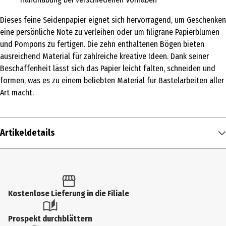
Dieses feine Seidenpapier eignet sich hervorragend, um Geschenken
eine persönliche Note zu verleihen oder um filigrane Papierblumen
und Pompons zu fertigen. Die zehn enthaltenen Bögen bieten
ausreichend Material für zahlreiche kreative Ideen. Dank seiner
Beschaffenheit lässt sich das Papier leicht falten, schneiden und
formen, was es zu einem beliebten Material für Bastelarbeiten aller
Art macht.
Artikeldetails
Inhalt
3.5 m²
Produkttyp
Kostenlose Lieferung in die Filiale
Sonstiges
Prospekt durchblättern