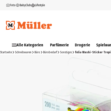
Foto
BabyClub
Lifestyle
Alle Kategorien
Parfümerie
Drogerie
Spielwa
Startseite
Schreibwaren
Büro
Bürobedarf
Sonstiges
folia Washi-Sticker Tropi