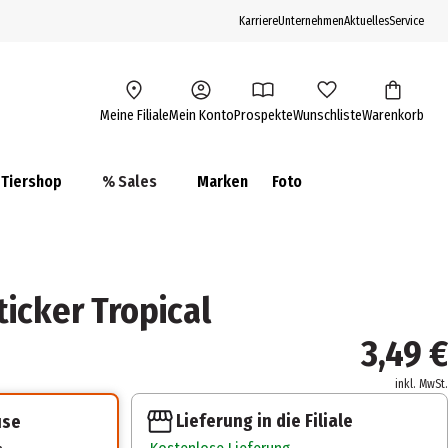
Karriere
Unternehmen
Aktuelles
Service
Meine Filiale
Mein Konto
Prospekte
Wunschliste
Warenkorb
Tiershop
% Sales
Marken
Foto
ticker Tropical
3,49 €
inkl. MwSt.
Lieferung in die Filiale
use