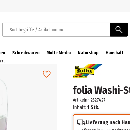
Zur Navigation springen
Zum Hauptinhalt springen
Suchbegriffe / Artikelnummer
ren
Schreibwaren
Multi-Media
Naturshop
Haushalt
cal
folia Washi-S
Artikelnr.
2527427
Inhalt:
1 Stk.
Lieferung nach Ha