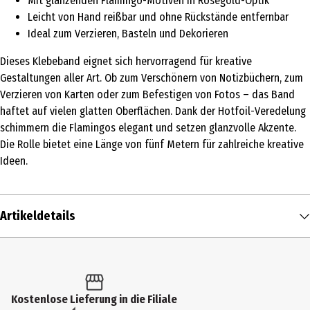
Mit glänzenden Flamingo-Motiven in Roségold-Optik
Leicht von Hand reißbar und ohne Rückstände entfernbar
Ideal zum Verzieren, Basteln und Dekorieren
Dieses Klebeband eignet sich hervorragend für kreative
Gestaltungen aller Art. Ob zum Verschönern von Notizbüchern, zum
Verzieren von Karten oder zum Befestigen von Fotos – das Band
haftet auf vielen glatten Oberflächen. Dank der Hotfoil-Veredelung
schimmern die Flamingos elegant und setzen glanzvolle Akzente.
Die Rolle bietet eine Länge von fünf Metern für zahlreiche kreative
Ideen.
Artikeldetails
Inhalt
5 m
Produkttyp
Kostenlose Lieferung in die Filiale