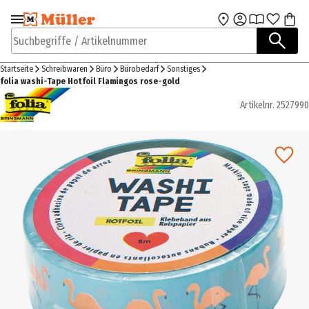
Zur Navigation
Zum Hauptinhalt
springen
springen
Suchbegriffe / Artikelnummer
Startseite
Schreibwaren
Büro
Bürobedarf
Sonstiges
folia washi-Tape Hotfoil Flamingos rose-gold
Artikelnr.
2527990