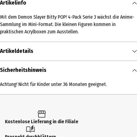
Artikelinfo
Mit dem Demon Slayer Bitty POP! 4-Pack Serie 3 wächst die Anime-
Sammlung im Mini-Format. Die kleinen Figuren kommen in
praktischen Acrylboxen zum Ausstellen.
Artikeldetails
Inhalt
Sicherheitshinweis
1 Stk.
Achtung! Nicht für Kinder unter 36 Monaten geeignet.
Produkttyp
Action Figuren
Altersempfehlung ab
6 Jahre
Kostenlose Lieferung in die Filiale
Artikelnummer des Herstellers
Prospekt durchblättern