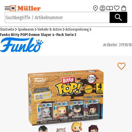
Zur Navigation
Zum Hauptinhalt
springen
springen
Suchbegriffe / Artikelnummer
Startseite
Spielwaren
Verkehr & Action
Actionspielzeug
Funko Bitty POP! Demon Slayer 4-Pack Serie 3
Artikelnr.
3191818