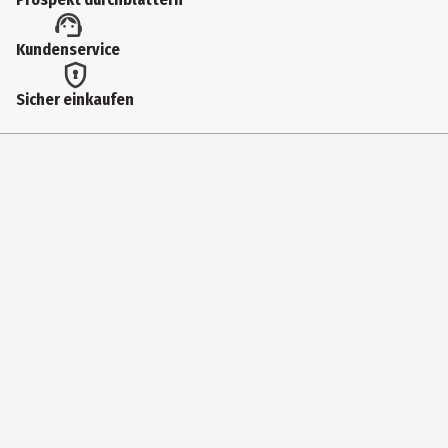
86951
Lizenz (spw)
Kundenservice
Funko Others
Sicher einkaufen
Hersteller
Funko EU BV
Herstelleradresse
Zuidplein 36, 1077 XV Amsterdam
Kontaktmöglichkeit
supportEMEA@Funko.com