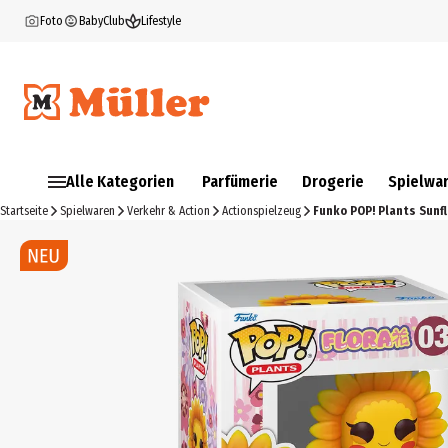
Foto
BabyClub
Lifestyle
Alle Kategorien
Parfümerie
Drogerie
Spielwa
Startseite
Spielwaren
Verkehr & Action
Actionspielzeug
Funko POP! Plants Sunf