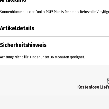
Sonnenblume aus der Funko POP! Plants Reihe als liebevolle Vinylfig
Artikeldetails
Inhalt
Sicherheitshinweis
Produkttyp
Achtung! Nicht für Kinder unter 36 Monaten geeignet.
Altersempfehlung ab
Artikelnummer des Herstellers
Lizenz (spw)
Kostenlose Liefe
Hersteller
Herstelleradresse