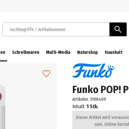
Zur Navigation springen
Zum Hauptinhalt springen
Suchbegriffe / Artikelnummer
ren
Schreibwaren
Multi-Media
Naturshop
Haushalt
lower
Funko POP! P
Artikelnr.
3198489
Inhalt:
1 Stk.
Dieser Artikel wird voraussi
sein. Online beste