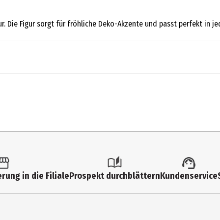
ur. Die Figur sorgt für fröhliche Deko-Akzente und passt perfekt in 
1 Stk.
Action Figuren
6 Jahre
88383
Funko Others
rung in die Filiale
Prospekt durchblättern
Kundenservice
Funko EU BV
Zuidplein 36, 1077 XV Amsterdam