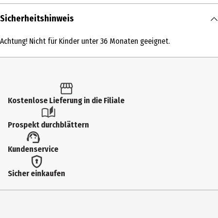
Inhalt
Sicherheitshinweis
1 Stk.
Achtung! Nicht für Kinder unter 36 Monaten geeignet.
Produkttyp
Action Figuren
Altersempfehlung ab
6 Jahre
Kostenlose Lieferung in die Filiale
Artikelnummer des Herstellers
Prospekt durchblättern
94354
Lizenz (spw)
Kundenservice
Funko TV
Sicher einkaufen
Hersteller
Funko EU BV
Herstelleradresse